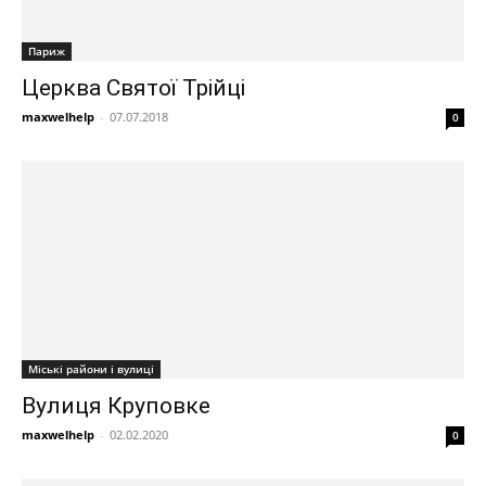
Париж
Церква Святої Трійці
maxwelhelp
-
07.07.2018
0
Міські райони і вулиці
Вулиця Круповке
maxwelhelp
-
02.02.2020
0