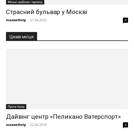
Міські райони і вулиці
Страсний бульвар у Москві
maxwelhelp
-
21.04.2020
0
Цікаві місця
Пунта Кана
Дайвінг центр «Пеликано Ватерспорт»
maxwelhelp
-
22.06.2018
0