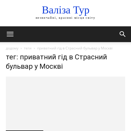
Валіза Тур
незвичайні, красиві місця світу
додому
теги
приватний гід в Страсний бульвар у Москві
тег: приватний гід в Страсний
бульвар у Москві