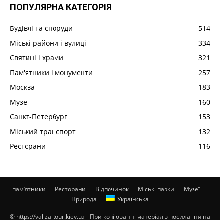
ПОПУЛЯРНА КАТЕГОРІЯ
Будівлі та споруди
514
Міські райони і вулиці
334
Святині і храми
321
Пам'ятники і монументи
257
Москва
183
Музеї
160
Санкт-Петербург
153
Міський транспорт
132
Ресторани
116
пам’ятники
Ресторани
Відпочинок
Міські парки
Музеї
Природа
Українська
© https://valiza-tour.kiev.ua - При копіюванні матеріалів посилання на