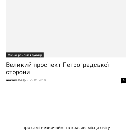
Міські райони і вулиці
Великий проспект Петроградської
сторони
maxwelhelp
-
29.01.2018
0
про самі незвичайні та красиві місця світу