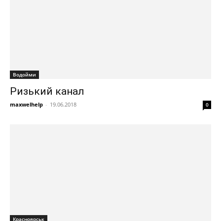
Водойми
Ризький канал
maxwelhelp
-
19.06.2018
0
Красноярськ