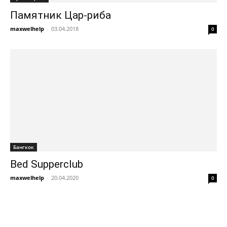
Памятник Цар-риба
maxwelhelp
-
03.04.2018
0
Бангкок
Bed Supperclub
maxwelhelp
-
20.04.2020
0