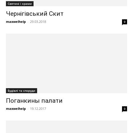
Святині і храми
Чернігівський Скит
maxwelhelp
-
29.03.2018
0
Будівлі та споруди
Поганкины палати
maxwelhelp
-
19.12.2017
0