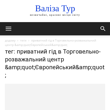
Валіза Тур
незвичайні, красиві місця світу
додому
теги
приватний гід в Торговельно-розважальний
центр &amp;quot;Європейський&amp;quot;
тег: приватний гід в Торговельно-
розважальний центр
&amp;quot;Європейський&amp;quot
;