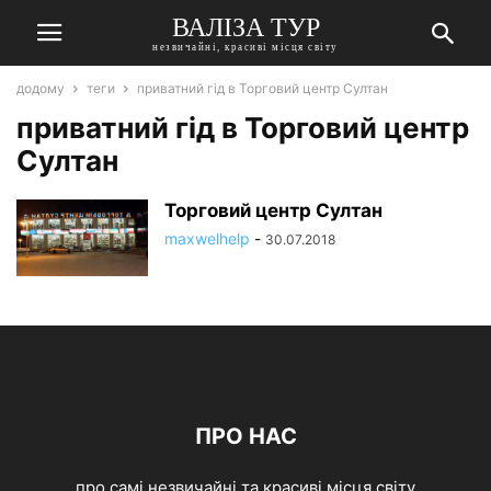
ВАЛІЗА ТУР
незвичайні, красиві місця світу
додому
теги
приватний гід в Торговий центр Султан
приватний гід в Торговий центр
Султан
Торговий центр Султан
maxwelhelp
-
30.07.2018
ПРО НАС
про самі незвичайні та красиві місця світу