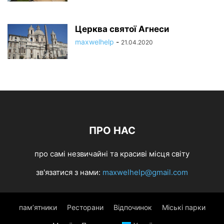
Церква святої Агнеси
maxwelhelp
-
21.04.2020
ПРО НАС
про самі незвичайні та красиві місця світу
зв'язатися з нами:
maxwelhelp@gmail.com
пам’ятники
Ресторани
Відпочинок
Міські парки