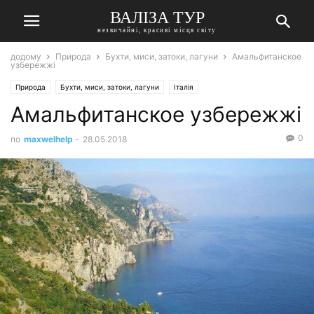
ВАЛІЗА ТУР
незвичайні, красиві місця світу
додому
Природа
Бухти, миси, затоки, лагуни
Амальфитанское
узбережжі
Природа
Бухти, миси, затоки, лагуни
Італія
Амальфитанское узбережжі
0
по
maxwelhelp
-
28.05.2018