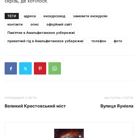
скрізь, де хотілося.
ТЕГИ
адреса
екскурсовод
замовити екскурсію
контакти
опис
офіційний сайт
Пам'ятки в Амальфитанское узбережжі
приватний гід в Амальфитанское узбережжі
телефон
фото
попередня стаття
наступна стаття
Великий Крестовський міст
Вулиця Яуніела