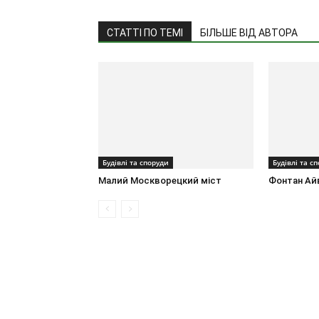
СТАТТІ ПО ТЕМІ
БІЛЬШЕ ВІД АВТОРА
Будівлі та споруди
Будівлі та с
Малий Москворецкий міст
Фонтан Ай