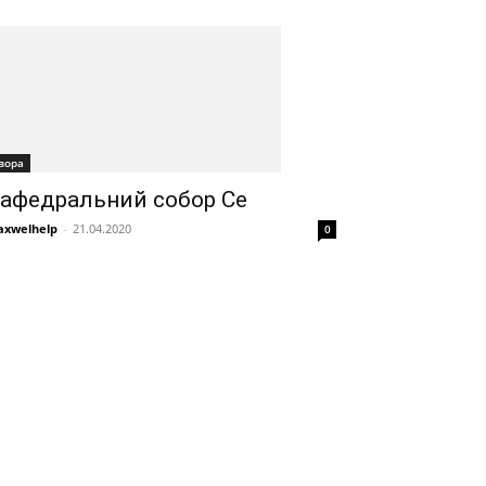
вора
афедральний собор Се
xwelhelp
-
21.04.2020
0