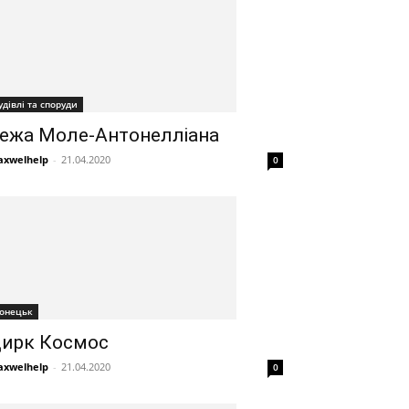
удівлі та споруди
ежа Моле-Антонелліана
xwelhelp
-
21.04.2020
0
онецьк
ирк Космос
xwelhelp
-
21.04.2020
0