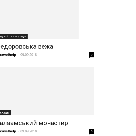
удівлі та споруди
едоровська вежа
xwelhelp
-
09.09.2018
0
алаам
алаамський монастир
xwelhelp
-
09.09.2018
0