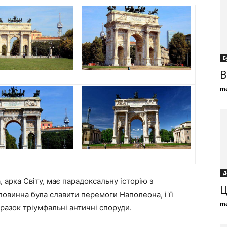
Б
В
ma
Д
арка Світу, має парадоксальну історію з
Ц
повинна була славити перемоги Наполеона, і її
ma
зразок тріумфальні античні споруди.