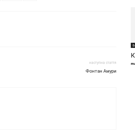
Е
К
наступна стаття
ma
Фонтан Амури