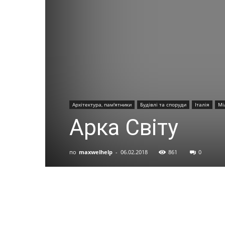
Архітектура, пам'ятники
Будівлі та споруди
Італія
Мі
Арка Світу
по
maxwelhelp
-
06.02.2018
861
0