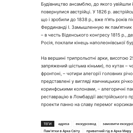
Будівництво ансамблю, до якого увійшли і 
повернулися австрійці. У 1826 р. австрій
що і зробили до 1838 р., вже п’ять років 
Фердинанді I. Замышленную як пам’ятник 
– в честь Віденського конгресу 1815 р., 
Росія, поклали кінець наполеонівської бу
На вершині трипрольотні арки, висотою 25 
запряжений шістьма кіньми), по кутах – ч
фронтоні, – чотири алегорії головних річо
представлені у вигляді язичницьких річко
коринфськими колонами, – алегоричні пан
реставрацію в Ломбардії австрійського пр
проекти панно на славу перемог корсика
ТЕГИ
адреса
екскурсовод
замовити екскурс
Пам'ятки в Арка Світу
приватний гід в Арка Миру