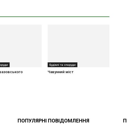
поруди
Будівлі та споруди
вазовського
Чавунний міст
ПОПУЛЯРНІ ПОВІДОМЛЕННЯ
П