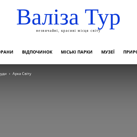
Валіза Тур
незвичайні, красиві місця світу
ОРАНИ
ВІДПОЧИНОК
МІСЬКІ ПАРКИ
МУЗЕЇ
ПРИР
руди
Арка Світу