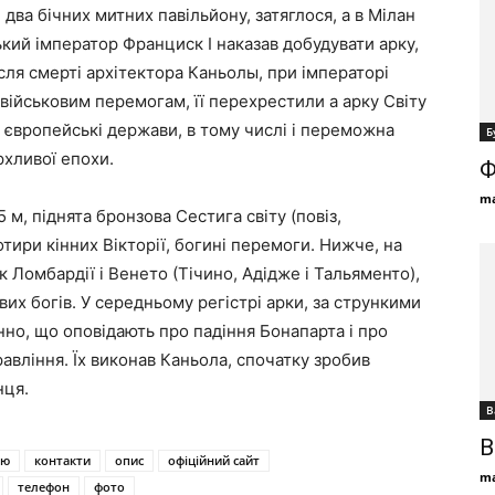
два бічних митних павільйону, затяглося, а в Мілан
ський імператор Франциск I наказав добудувати арку,
після смерті архітектора Каньолы, при імператорі
військовим перемогам, її перехрестили а арку Світу
де європейські держави, в тому числі і переможна
Б
рхливої епохи.
Ф
ma
м, піднята бронзова Сестига світу (повіз,
отири кінних Вікторії, богині перемоги. Нижче, на
к Ломбардії і Венето (Тічино, Адідже і Тальяменто),
вих богів. У середньому регістрі арки, за стрункими
но, що оповідають про падіння Бонапарта і про
авління. Їх виконав Каньола, спочатку зробив
нця.
В
В
ію
контакти
опис
офіційний сайт
ma
телефон
фото