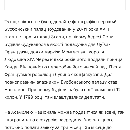
Тут ще нікого не було, додайте фотографію першим!
Бурбонський палац збудований у 20-ті роки XVIII
століття проти площі Згоди, на лівому березі Сени.
Будівля будувалося в якості подарунка для Луїзи-
Француазы, дочки маркізи Монтеспан і короля
Людовика XIV. Через кілька років його продали принца
Конде. Він повністю переробив його на свій лад. Після
Французької революції будинок конфіскували. Далі
повноправним власником Бурбонського палацу став
Наполеон. При ньому будівля набула свої знамениті 12
колон. У 1798 році там влаштувалися депутати.
На Асамблею Національ можна подивитися як зовні, так
і потрапити на екскурсію всередину. Але для цього
потрібно подати заявку за три місяці. За місяць до