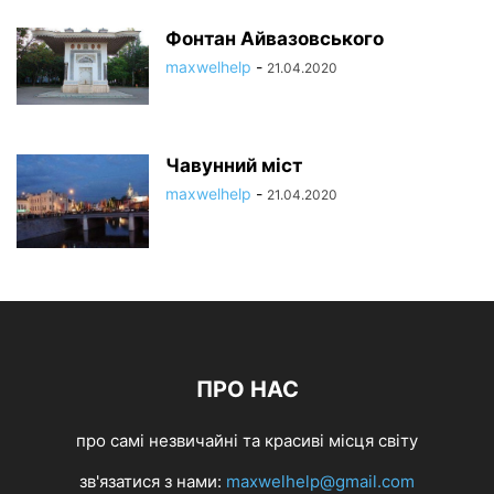
Фонтан Айвазовського
maxwelhelp
-
21.04.2020
Чавунний міст
maxwelhelp
-
21.04.2020
ПРО НАС
про самі незвичайні та красиві місця світу
зв'язатися з нами:
maxwelhelp@gmail.com