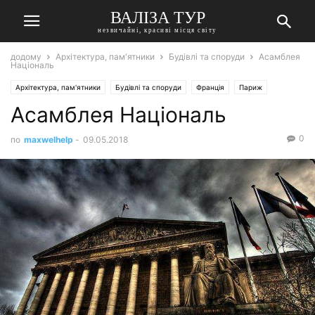
ВАЛІЗА ТУР
незвичайні, красиві місця світу
додому
Архітектура, пам'ятники
Будівлі та споруди
Асамблея
Національ
Архітектура, пам'ятники
Будівлі та споруди
Франція
Париж
Асамблея Національ
0
по
maxwelhelp
-
09.05.2018