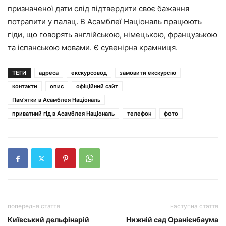
призначеної дати слід підтвердити своє бажання
потрапити у палац. В Асамблеї Національ працюють
гіди, що говорять англійською, німецькою, французькою
та іспанською мовами. Є сувенірна крамниця.
ТЕГИ
адреса
екскурсовод
замовити екскурсію
контакти
опис
офіційний сайт
Пам'ятки в Асамблея Національ
приватний гід в Асамблея Національ
телефон
фото
попередня стаття
наступна стаття
Київський дельфінарій
Нижній сад Оранієнбаума