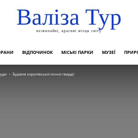
Валіза Тур
незвичайні, красиві місця світу
ОРАНИ
ВІДПОЧИНОК
МІСЬКІ ПАРКИ
МУЗЕЇ
ПРИР
руди
Будівля королівської кінної гвардії