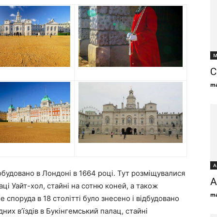
М
С
ma
А
побудовано в Лондоні в 1664 році. Тут розміщувалися
А
аці Уайт-хол, стайні на сотню коней, а також
ma
 споруда в 18 столітті було знесено і відбудовано
них в’їздів в Букінгемський палац, стайні