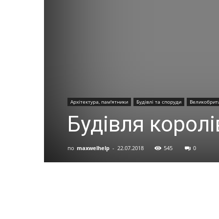
Архітектура, пам'ятники
Будівлі та споруди
Великобрит
Будівля королів
по
maxwelhelp
-
22.07.2018
545
0