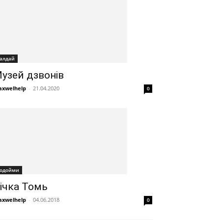
алдай
узей дзвонів
xwelhelp
-
21.04.2020
0
одойми
ічка Томь
xwelhelp
-
04.06.2018
0