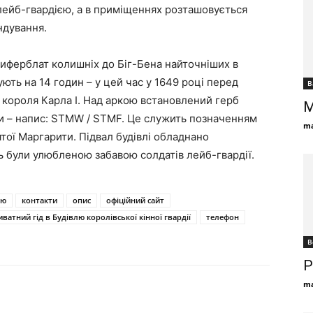
лейб-гвардією, а в приміщеннях розташовується
ндування.
иферблат колишніх до Біг-Бена найточніших в
ують на 14 годин – у цей час у 1649 році перед
В
 короля Карла I. Над аркою встановлений герб
М
арки – напис: STMW / STMF. Це служить позначенням
ma
ятої Маргарити. Підвал будівлі обладнано
ь були улюбленою забавою солдатів лейб-гвардії.
ію
контакти
опис
офіційний сайт
иватний гід в Будівлю королівської кінної гвардії
телефон
В
Р
ma