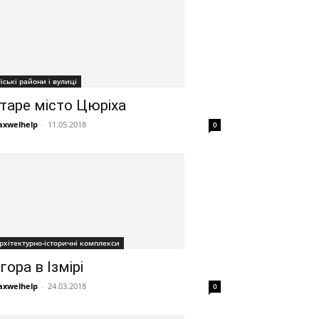
іські райони і вулиці
таре місто Цюріха
xwelhelp
-
11.05.2018
0
рхітектурно-історичні комплекси
гора в Ізмірі
xwelhelp
-
24.03.2018
0