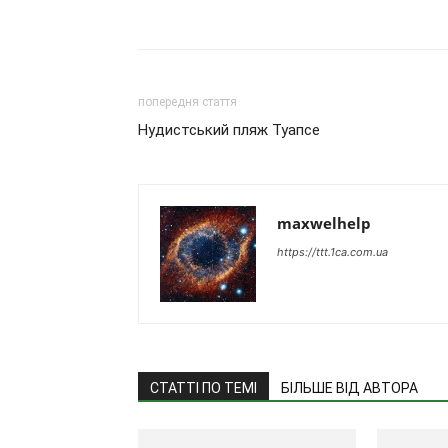
попередня стаття
Нудистський пляж Туапсе
maxwelhelp
https://ttt.1ca.com.ua
СТАТТІ ПО ТЕМІ
БІЛЬШЕ ВІД АВТОРА