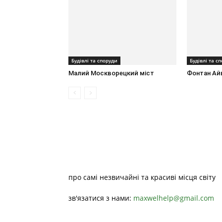
Будівлі та споруди
Будівлі та с
Малий Москворецкий міст
Фонтан Ай
про самі незвичайні та красиві місця світу
зв'язатися з нами:
maxwelhelp@gmail.com