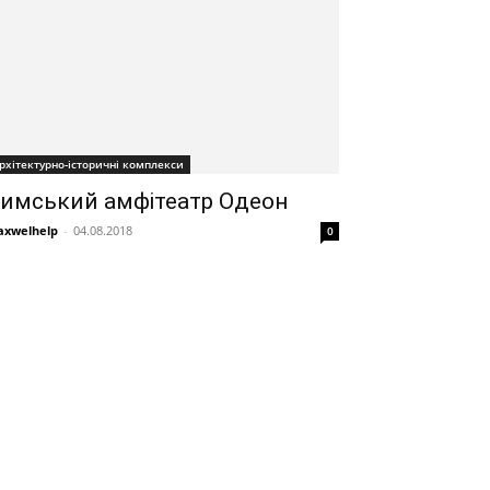
рхітектурно-історичні комплекси
имський амфітеатр Одеон
xwelhelp
-
04.08.2018
0