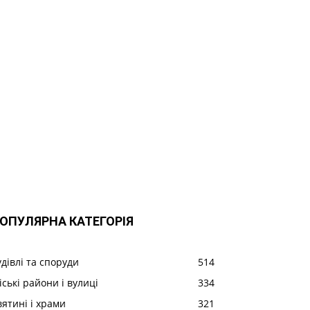
ОПУЛЯРНА КАТЕГОРІЯ
удівлі та споруди
514
іські райони і вулиці
334
вятині і храми
321