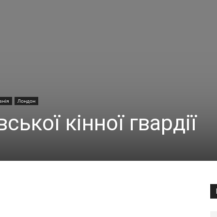
анія
Лондон
ської кінної гвардії