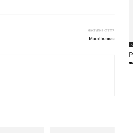
наступна стаття
Marathonissi
А
Р
ma