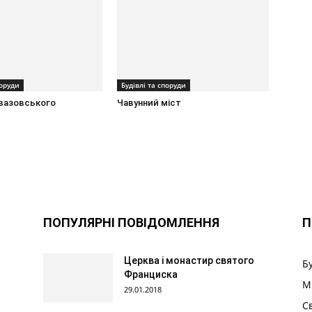
поруди
Будівлі та споруди
вазовського
Чавунний міст
ПОПУЛЯРНІ ПОВІДОМЛЕННЯ
П
Церква і монастир святого
Б
Франциска
М
29.01.2018
С