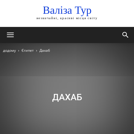
Валіза Тур
незвичайні, красиві місця світу
додому
Єгипет
Дахаб
ДАХАБ