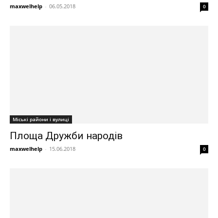
maxwelhelp
-
06.05.2018
0
Міські райони і вулиці
Площа Дружби народів
maxwelhelp
-
15.06.2018
0