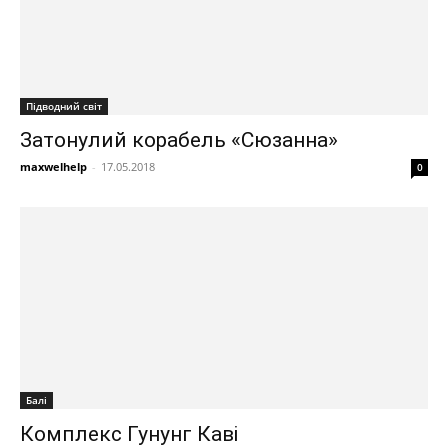
Підводний світ
Затонулий корабель «Сюзанна»
maxwelhelp
-
17.05.2018
0
Балі
Комплекс Гунунг Каві