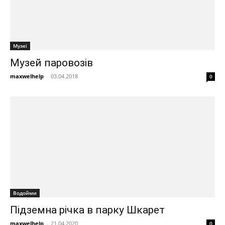
Музеї
Музей паровозів
maxwelhelp
-
03.04.2018
0
Водойми
Підземна річка в парку Шкарет
maxwelhelp
-
21.04.2020
0