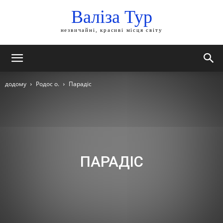
Валіза Тур
незвичайні, красиві місця світу
додому
Родос о.
Парадіс
ПАРАДІС