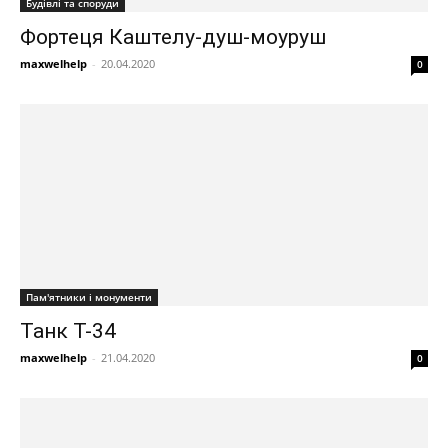
Будівлі та споруди
Фортеця Каштелу-душ-моуруш
maxwelhelp
-
20.04.2020
0
Пам'ятники і монументи
Танк Т-34
maxwelhelp
-
21.04.2020
0