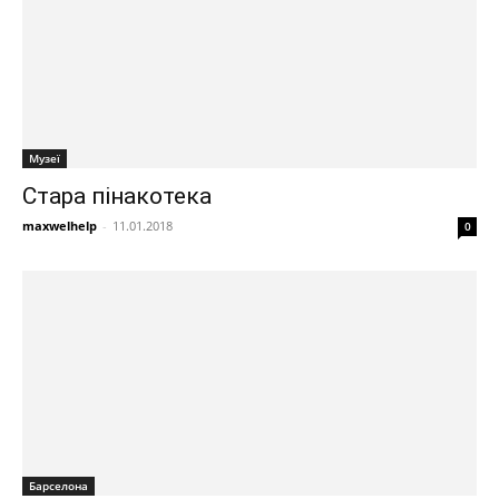
Музеї
Стара пінакотека
maxwelhelp
-
11.01.2018
0
Барселона