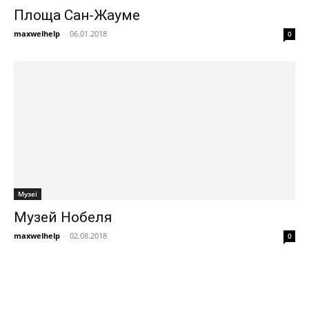
Площа Сан-Жауме
maxwelhelp
-
06.01.2018
0
Музеї
Музей Нобеля
maxwelhelp
-
02.08.2018
0