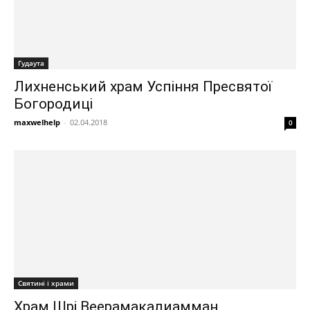
Гудаута
Лихненський храм Успіння Пресвятої
Богородиці
maxwelhelp
-
02.04.2018
0
Святині і храми
Храм Шрі Веерамакалиамман