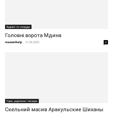
Будівлі та споруди
Головні ворота Мдина
maxwelhelp
-
21.04.2020
0
Гори, ущелини і печери
Скельний масив Аракульские Шиханы