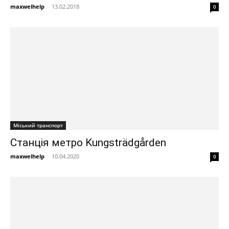
maxwelhelp
-
13.02.2018
0
Міський транспорт
Станція метро Kungsträdgården
maxwelhelp
-
10.04.2020
0