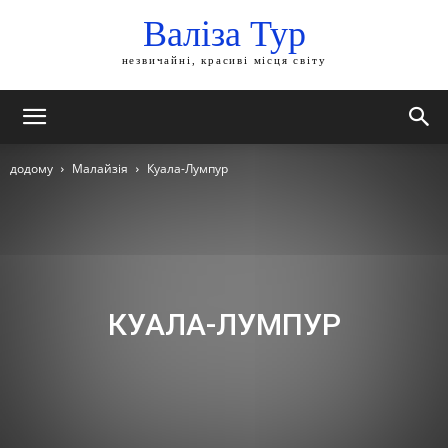
Валіза Тур
незвичайні, красиві місця світу
додому
Малайзія
Куала-Лумпур
КУАЛА-ЛУМПУР