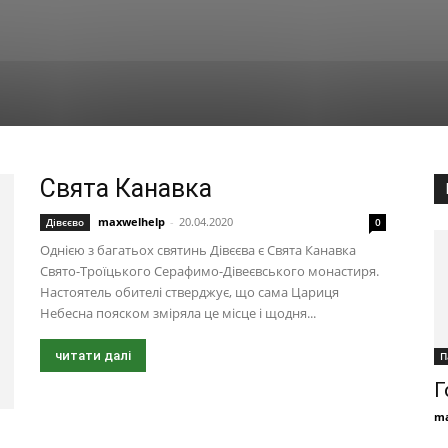
Свята Канавка
maxwelhelp
-
20.04.2020
Дівєєво
0
Однією з багатьох святинь Дівєєва є Свята Канавка
Свято-Троїцького Серафимо-Дівеєвського монастиря.
Настоятель обителі стверджує, що сама Цариця
Небесна пояском зміряла це місце і щодня...
читати далі
П
Г
ma