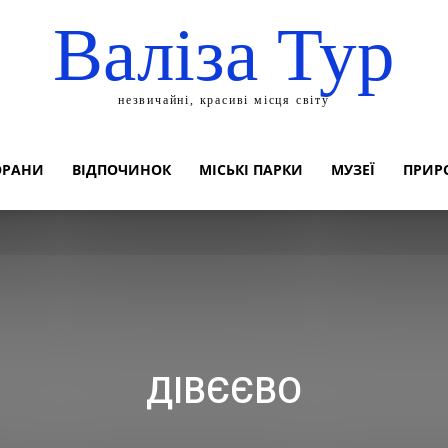
Валіза Тур
незвичайні, красиві місця світу
ОРАНИ
ВІДПОЧИНОК
МІСЬКІ ПАРКИ
МУЗЕЇ
ПРИР
ДІВЄЄВО