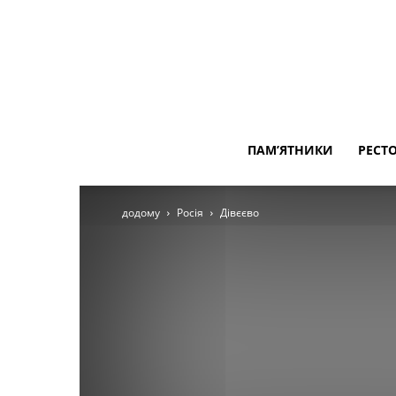
ПАМ’ЯТНИКИ
РЕСТ
додому
Росія
Дівєєво