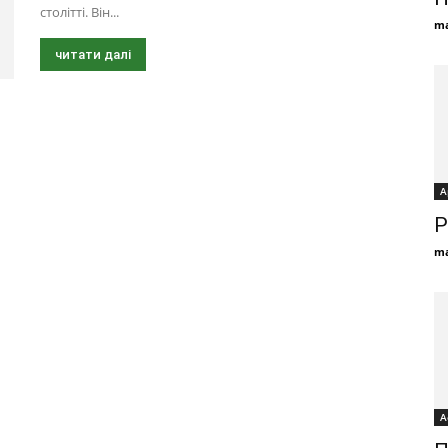
столітті. Він...
ma
читати далі
А
Р
ma
А