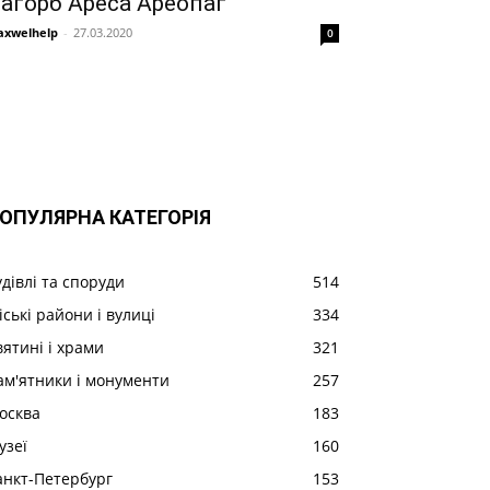
агорб Ареса Ареопаг
xwelhelp
-
27.03.2020
0
ОПУЛЯРНА КАТЕГОРІЯ
удівлі та споруди
514
іські райони і вулиці
334
вятині і храми
321
ам'ятники і монументи
257
осква
183
узеї
160
анкт-Петербург
153