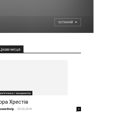
ОСТАННІЙ
Цікаві місця
ам'ятники і монументи
ора Хрестів
xwelhelp
-
05.03.2018
0