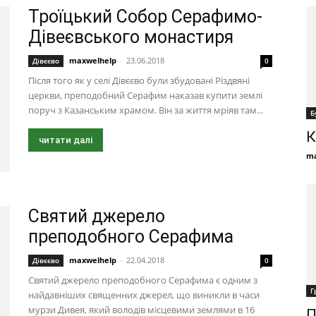
Троїцький Собор Серафимо-
Дівеєвського монастиря
maxwelhelp
-
23.06.2018
Дівєєво
0
Після того як у селі Дівєєво були збудовані Різдвяні
церкви, преподобний Серафим наказав купити землі
поруч з Казанським храмом. Він за життя мріяв там...
Б
К
читати далі
ma
Святий джерело
преподобного Серафима
maxwelhelp
-
22.04.2018
Дівєєво
0
Святий джерело преподобного Серафима є одним з
Г
найдавніших священних джерел, що виникли в часи
мурзи Дивея, який володів місцевими землями в 16
П