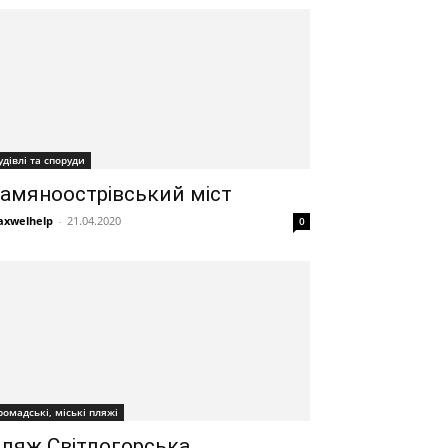
удівлі та споруди
амяноострівський міст
xwelhelp
-
21.04.2020
0
ромадські, міські пляжі
ляж Світлогорська