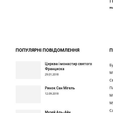
П
ma
ПОПУЛЯРНІ ПОВІДОМЛЕННЯ
П
Церква і монастир святого
Б
Франциска
М
29.01.2018
С
П
Ринок Сан Мігель
12.09.2018
М
М
С
Музей Аль-Айн