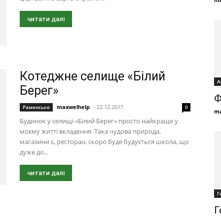
читати далі
Котеджне селище «Білий
А
Берег»
Ф
maxwelhelp
-
22.12.2017
Раменське
0
ma
Будинок у селищі «Білий Берег» просто найкраще у
моєму житті вкладення. Така чудова природа,
магазини є, ресторан, скоро буде будується школа, що
дуже до...
читати далі
Г
Г