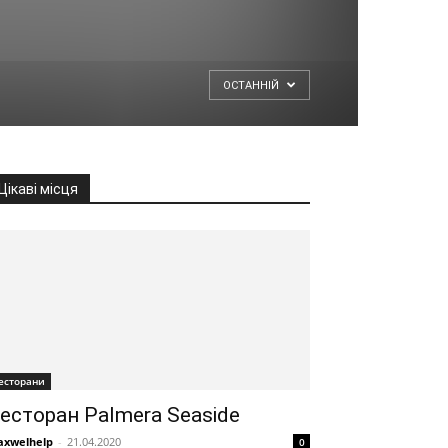
ОСТАННІЙ
Цікаві місця
есторани
есторан Palmera Seaside
xwelhelp
-
21.04.2020
0