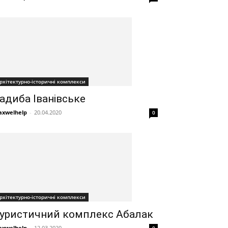
рхітектурно-історичні комплекси
адиба Іванівське
xwelhelp
-
20.04.2020
0
рхітектурно-історичні комплекси
уристичний комплекс Абалак
xwelhelp
-
12.03.2020
0