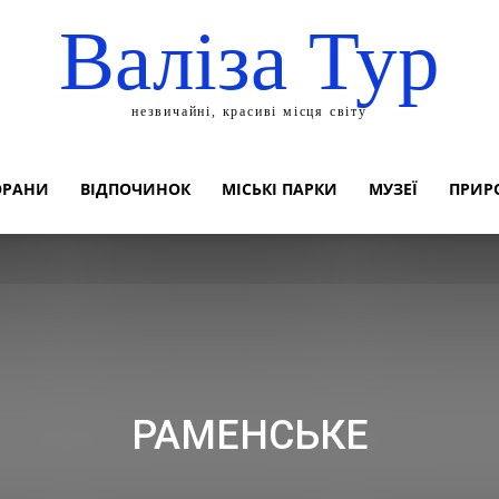
Валіза Тур
незвичайні, красиві місця світу
ОРАНИ
ВІДПОЧИНОК
МІСЬКІ ПАРКИ
МУЗЕЇ
ПРИР
РАМЕНСЬКЕ