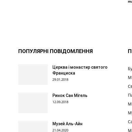
ma
ПОПУЛЯРНІ ПОВІДОМЛЕННЯ
П
Церква і монастир святого
Б
Франциска
М
29.01.2018
С
П
Ринок Сан Мігель
12.09.2018
М
М
С
Музей Аль-Айн
М
21.04.2020