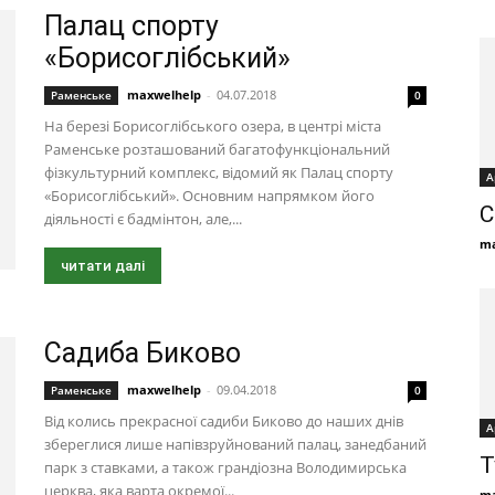
Палац спорту
«Борисоглібський»
maxwelhelp
-
04.07.2018
Раменське
0
На березі Борисоглібського озера, в центрі міста
Раменське розташований багатофункціональний
фізкультурний комплекс, відомий як Палац спорту
А
«Борисоглібський». Основним напрямком його
С
діяльності є бадмінтон, але,...
ma
читати далі
Садиба Биково
maxwelhelp
-
09.04.2018
Раменське
0
Від колись прекрасної садиби Биково до наших днів
А
збереглися лише напівзруйнований палац, занедбаний
Т
парк з ставками, а також грандіозна Володимирська
церква, яка варта окремої...
ma