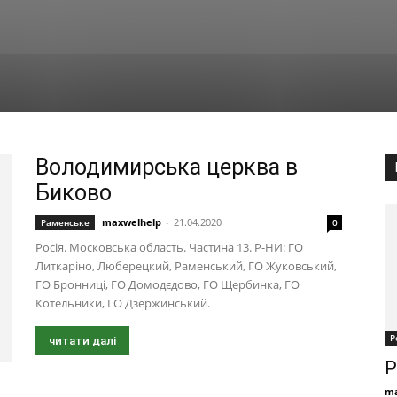
Володимирська церква в
Биково
maxwelhelp
-
21.04.2020
Раменське
0
Росія. Московська область. Частина 13. Р-НИ: ГО
Литкаріно, Люберецкий, Раменський, ГО Жуковський,
ГО Бронниці, ГО Домодєдово, ГО Щербинка, ГО
Котельники, ГО Дзержинський.
Р
читати далі
Р
ma