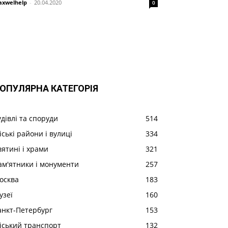
xwelhelp
-
20.04.2020
0
ОПУЛЯРНА КАТЕГОРІЯ
удівлі та споруди
514
іські райони і вулиці
334
вятині і храми
321
ам'ятники і монументи
257
осква
183
узеї
160
анкт-Петербург
153
іський транспорт
132