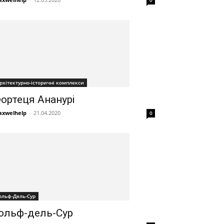
рхітектурно-історичні комплекси
ортеця Ананурі
xwelhelp
-
21.04.2020
0
ольф-Дель-Сур
ольф-дель-Сур