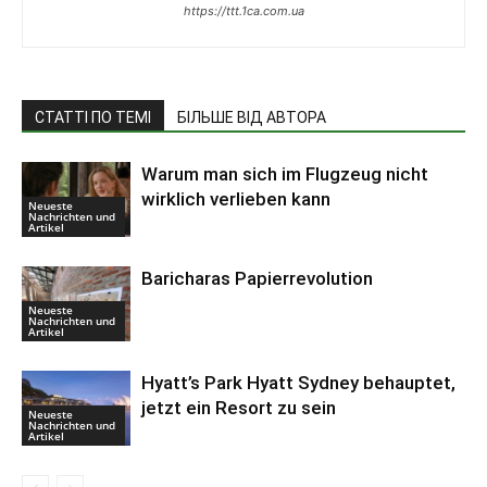
https://ttt.1ca.com.ua
СТАТТІ ПО ТЕМІ
БІЛЬШЕ ВІД АВТОРА
Warum man sich im Flugzeug nicht
wirklich verlieben kann
Neueste
Nachrichten und
Artikel
Baricharas Papierrevolution
Neueste
Nachrichten und
Artikel
Hyatt’s Park Hyatt Sydney behauptet,
jetzt ein Resort zu sein
Neueste
Nachrichten und
Artikel