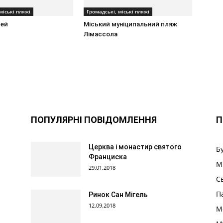
міські пляжі
Громадські, міські пляжі
Бей
Міський муніципальний пляж
Лімассола
ПОПУЛЯРНІ ПОВІДОМЛЕННЯ
П
Церква і монастир святого
Б
Франциска
М
29.01.2018
С
П
Ринок Сан Мігель
12.09.2018
М