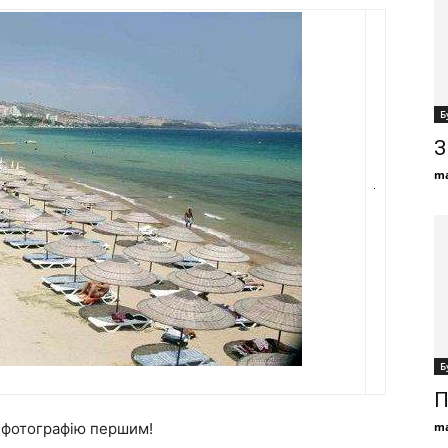
Б
З
ma
Б
П
ma
е фотографію першим!