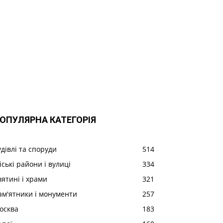
ОПУЛЯРНА КАТЕГОРІЯ
удівлі та споруди
514
іські райони і вулиці
334
вятині і храми
321
ам'ятники і монументи
257
осква
183