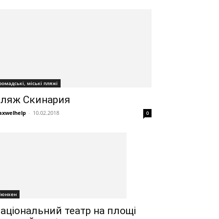
ромадські, міські пляжі
ляж Скинария
xwelhelp
-
10.02.2018
0
юнхен
аціональний театр на площі