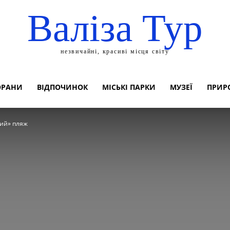
Валіза Тур
незвичайні, красиві місця світу
ОРАНИ
ВІДПОЧИНОК
МІСЬКІ ПАРКИ
МУЗЕЇ
ПРИР
ий» пляж