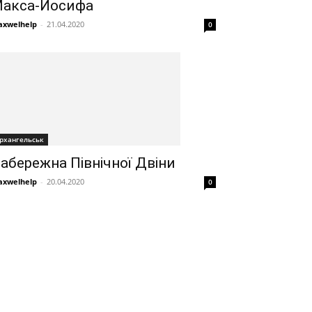
акса-Йосифа
xwelhelp
-
21.04.2020
0
рхангельськ
абережна Північної Двіни
xwelhelp
-
20.04.2020
0