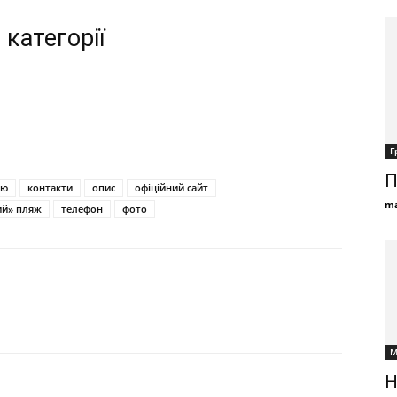
 категорії
Г
П
ію
контакти
опис
офіційний сайт
ma
ий» пляж
телефон
фото
М
Н