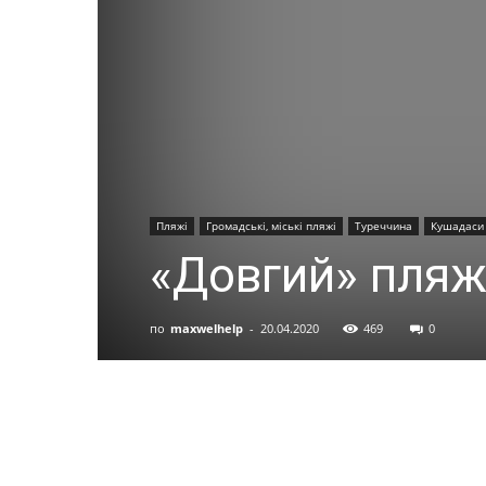
Пляжі
Громадські, міські пляжі
Туреччина
Кушадаси
«Довгий» пля
по
maxwelhelp
-
20.04.2020
469
0