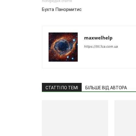
попередня стаття
Бухта Панормитис
maxwelhelp
https://ttt.1ca.com.ua
СТАТТІ ПО ТЕМІ
БІЛЬШЕ ВІД АВТОРА