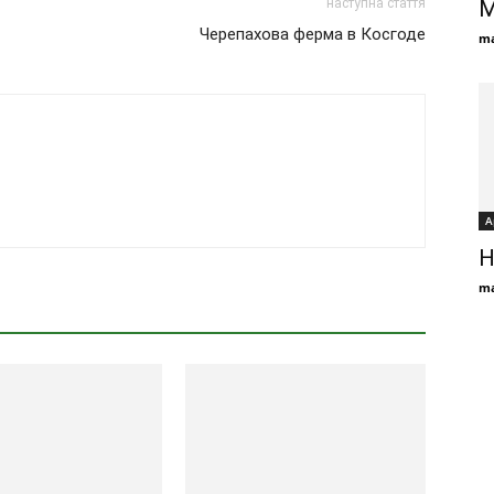
М
наступна стаття
Черепахова ферма в Косгоде
ma
А
Н
ma