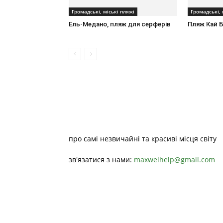
Громадські, міські пляжі
Громадські, 
Ель-Медано, пляж для серферів
Пляж Кай 
про самі незвичайні та красиві місця світу
зв'язатися з нами:
maxwelhelp@gmail.com