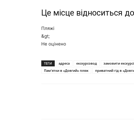
Це місце відноситься до
Пляжі
&gt;
Не оцінено
ТЕГИ
адреса
екскурсовод
замовити екскурс
Пам'ятки в «Довгий» пляж
приватний гід в «Довг