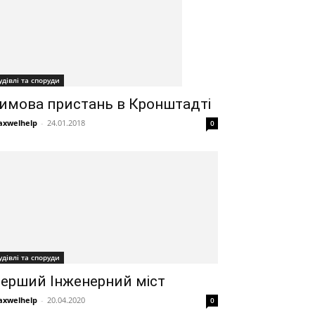
удівлі та споруди
имова пристань в Кронштадті
xwelhelp
-
24.01.2018
0
удівлі та споруди
ерший Інженерний міст
xwelhelp
-
20.04.2020
0