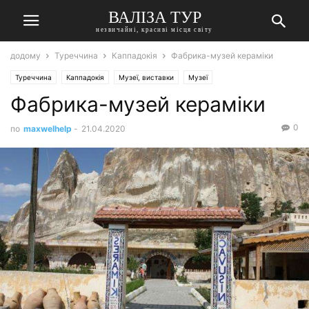
ВАЛІЗА ТУР
незвичайні, красиві місця світу
додому
Туреччина
Каппадокія
Фабрика-музей кераміки
Туреччина
Каппадокія
Музеї, виставки
Музеї
Фабрика-музей кераміки
0
по
maxwelhelp
-
21.04.2020