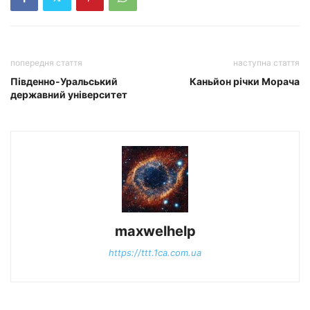
попередня стаття
наступна стаття
Південно-Уральський
Каньйон річки Морача
державний університет
maxwelhelp
https://ttt.1ca.com.ua