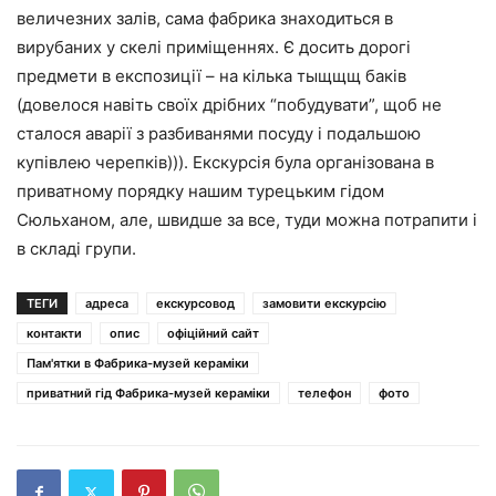
величезних залів, сама фабрика знаходиться в
вирубаних у скелі приміщеннях. Є досить дорогі
предмети в експозиції – на кілька тыщщщ баків
(довелося навіть своїх дрібних “побудувати”, щоб не
сталося аварії з разбиванями посуду і подальшою
купівлею черепків))). Екскурсія була організована в
приватному порядку нашим турецьким гідом
Сюльханом, але, швидше за все, туди можна потрапити і
в складі групи.
ТЕГИ
адреса
екскурсовод
замовити екскурсію
контакти
опис
офіційний сайт
Пам'ятки в Фабрика-музей кераміки
приватний гід Фабрика-музей кераміки
телефон
фото