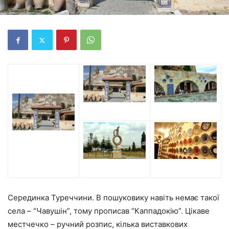
Серединка Туреччини. В пошуковику навіть немає такої
села – “Чавушін”, тому прописав “Каппадокію”. Цікаве
местчечко – ручний розпис, кілька виставкових