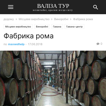
ВАЛІЗА ТУР
незвичайні, красиві місця світу
додому
Місцеве виробництво
Виноробні
Фабрика рома
Місцеве виробництво
Виноробні
Гавана
Гавана-центр
Фабрика рома
0
по
maxwelhelp
-
17.06.2018