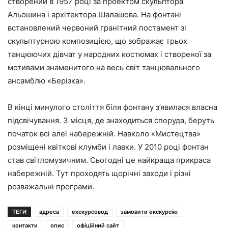
створений в 1957 році за проектом скульптора
Альошина і архітектора Шалашова. На фонтані
встановлений червоний гранітний постамент зі
скульптурною композицією, що зображає трьох
танцюючих дівчат у народних костюмах і створеної за
мотивами знаменитого на весь світ танцювального
ансамблю «Берізка».
В кінці минулого століття біля фонтану з’явилася власна
підсвічування. З місця, де знаходиться споруда, беруть
початок всі алеї набережній. Навколо «Мистецтва»
розміщені квіткові клумби і лавки. У 2010 році фонтан
став світломузичним. Сьогодні це найкраща прикраса
набережній. Тут проходять щорічні заходи і різні
розважальні програми.
ТЕГИ
адреса
екскурсовод
замовити екскурсію
контакти
опис
офіційний сайт