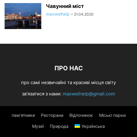
Чавунний міст
maxwelhelp
-
21.04.2020
ПРО НАС
про самі незвичайні та красиві місця світу
зв'язатися з нами:
maxwelhelp@gmail.com
пам’ятники
Ресторани
Відпочинок
Міські парки
Музеї
Природа
Українська