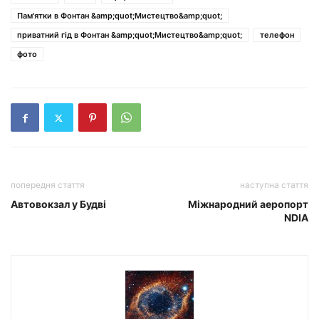
Пам'ятки в Фонтан &amp;quot;Мистецтво&amp;quot;
приватний гід в Фонтан &amp;quot;Мистецтво&amp;quot;
телефон
фото
попередня стаття
наступна стаття
Автовокзал у Будві
Міжнародний аеропорт
NDIA