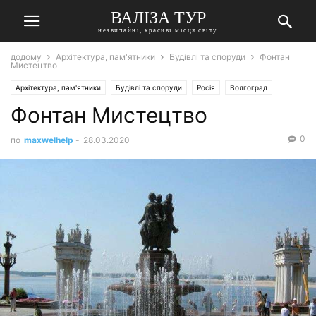
ВАЛІЗА ТУР
незвичайні, красиві місця світу
додому
Архітектура, пам'ятники
Будівлі та споруди
Фонтан
Мистецтво
Архітектура, пам'ятники
Будівлі та споруди
Росія
Волгоград
Фонтан Мистецтво
0
по
maxwelhelp
-
28.03.2020