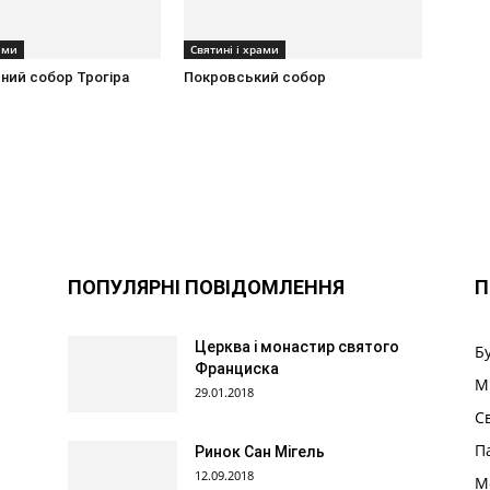
ами
Святині і храми
ний собор Трогіра
Покровський собор
ПОПУЛЯРНІ ПОВІДОМЛЕННЯ
П
Церква і монастир святого
Б
Франциска
М
29.01.2018
С
П
Ринок Сан Мігель
12.09.2018
М