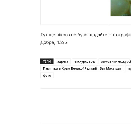
Тут ще нікого не було, додайте фотограф
Добре,
4.2
/5
ТЕГИ
адреса
екскурсовод
замовити екскурс
Пам'ятки в Храм Великої Реліквії - Ват Махатхат
п
фото