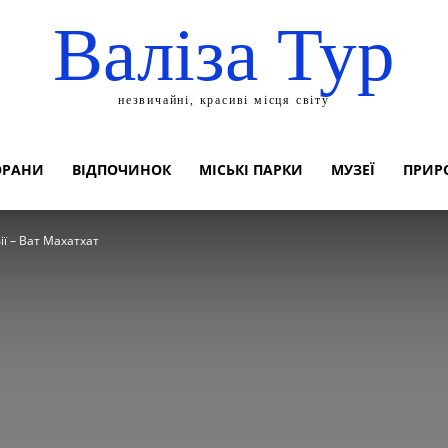
Валіза Тур
незвичайні, красиві місця світу
ОРАНИ
ВІДПОЧИНОК
МІСЬКІ ПАРКИ
МУЗЕЇ
ПРИР
ії – Ват Махатхат