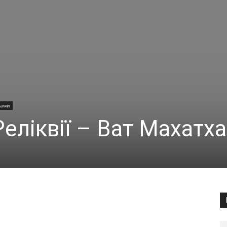
рами
еліквії – Ват Махатха