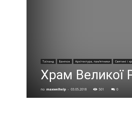
Таїланд
Бангкок
Архітектура, пам'ятники
Святині і х
Храм Великої Р
по
maxwelhelp
-
03.05.2018
501
0