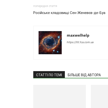
попередня стаття
Російське кладовищі Сен-Женевєв-де-Буа
maxwelhelp
https://ttt.1ca.com.ua
СТАТТІ ПО ТЕМІ
БІЛЬШЕ ВІД АВТОРА