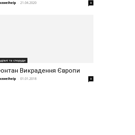
xwelhelp
-
21.04.2020
0
удівлі та споруди
онтан Викрадення Європи
xwelhelp
-
01.01.2018
0