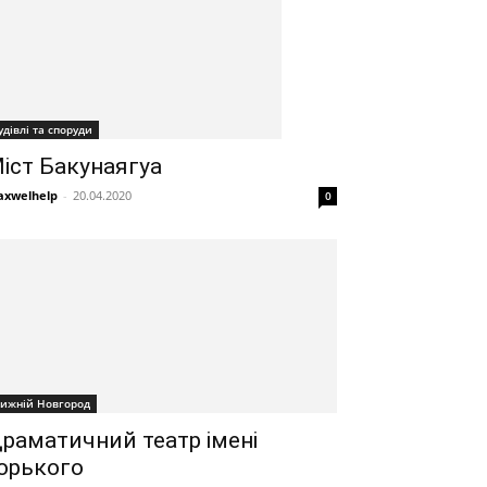
удівлі та споруди
іст Бакунаягуа
xwelhelp
-
20.04.2020
0
ижній Новгород
раматичний театр імені
орького