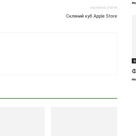
ma
наступна стаття
Скляний куб Apple Store
Б
Ф
ma