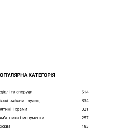
ОПУЛЯРНА КАТЕГОРІЯ
удівлі та споруди
514
іські райони і вулиці
334
вятині і храми
321
ам'ятники і монументи
257
осква
183