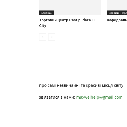
Бангкок
Святині і хр
Торговий центр Pantip Plaza IT
Кафедраль
City
про самі незвичайні та красиві місця світу
зв'язатися з нами:
maxwelhelp@gmail.com