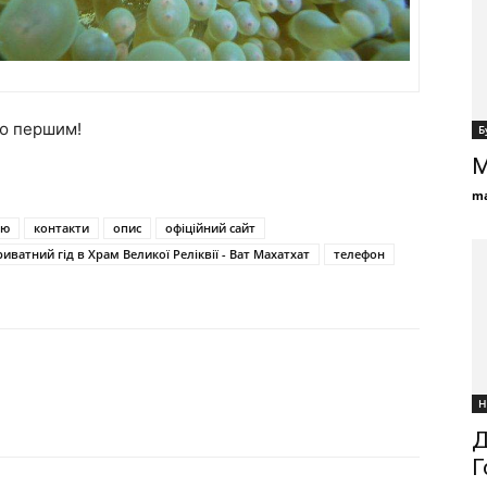
ію першим!
Б
М
ma
ію
контакти
опис
офіційний сайт
риватний гід в Храм Великої Реліквії - Ват Махатхат
телефон
Н
Д
Г