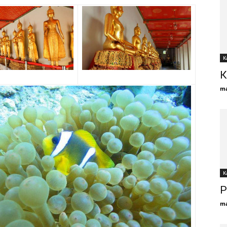
К
К
ma
К
Р
ma