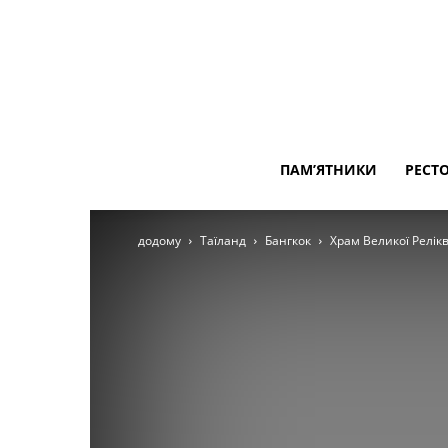
ПАМ’ЯТНИКИ
РЕСТ
додому
Таїланд
Бангкок
Храм Великої Релікв