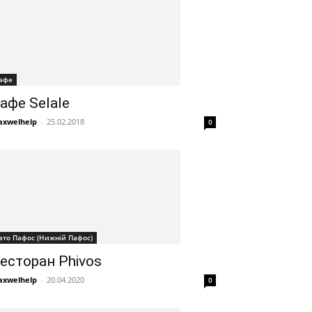
афе
афе Selale
xwelhelp
-
25.02.2018
0
ато Пафос (Нижній Пафос)
есторан Phivos
xwelhelp
-
20.04.2020
0