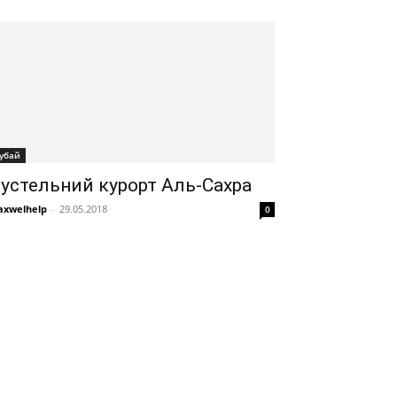
убай
устельний курорт Аль-Сахра
xwelhelp
-
29.05.2018
0