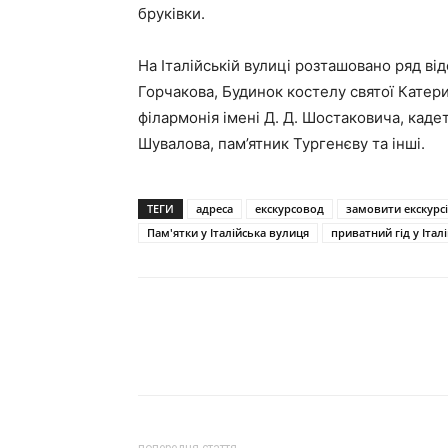
бруківки.
На Італійській вулиці розташовано ряд від
Горчакова, Будинок костелу святої Катер
філармонія імені Д. Д. Шостаковича, каде
Шувалова, пам’ятник Тургенєву та інші.
ТЕГИ
адреса
екскурсовод
замовити екскурс
Пам'ятки у Італійська вулиця
приватний гід у Італ