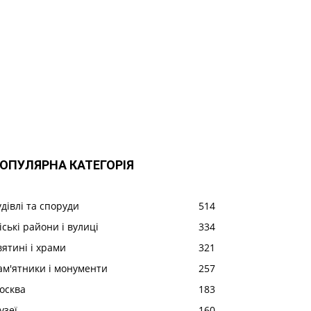
ОПУЛЯРНА КАТЕГОРІЯ
удівлі та споруди
514
іські райони і вулиці
334
вятині і храми
321
ам'ятники і монументи
257
осква
183
узеї
160