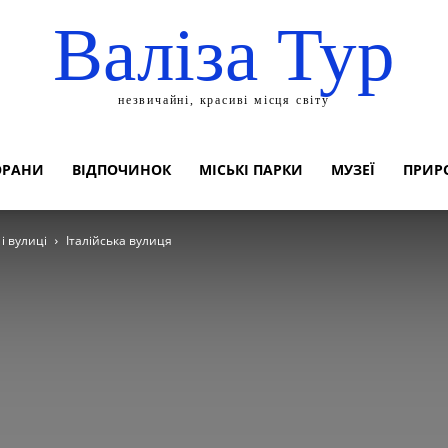
Валіза Тур
незвичайні, красиві місця світу
ОРАНИ
ВІДПОЧИНОК
МІСЬКІ ПАРКИ
МУЗЕЇ
ПРИР
і вулиці
Італійська вулиця