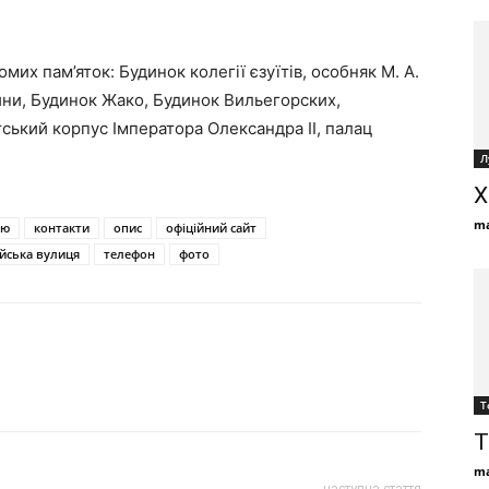
омих пам’яток: Будинок колегії єзуїтів, особняк М. А.
ини, Будинок Жако, Будинок Вильегорских,
тський корпус Імператора Олександра II, палац
Л
Х
ma
ію
контакти
опис
офіційний сайт
ійська вулиця
телефон
фото
Т
Т
ma