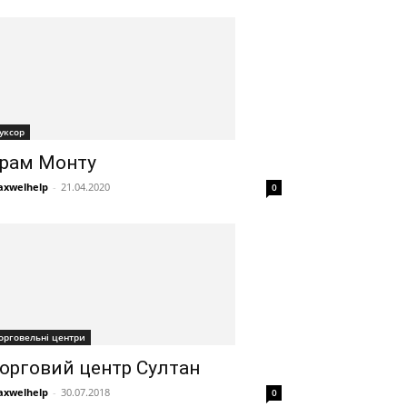
уксор
рам Монту
xwelhelp
-
21.04.2020
0
орговельні центри
орговий центр Султан
xwelhelp
-
30.07.2018
0