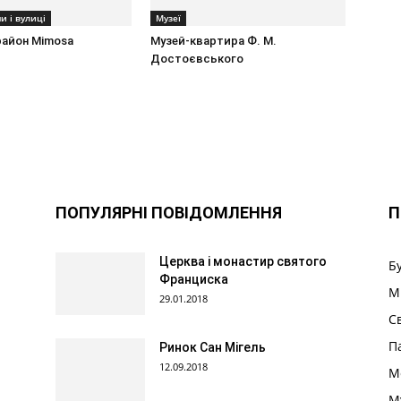
и і вулиці
Музеї
район Mimosa
Музей-квартира Ф. М.
Достоєвського
ПОПУЛЯРНІ ПОВІДОМЛЕННЯ
П
Церква і монастир святого
Б
Франциска
М
29.01.2018
С
П
Ринок Сан Мігель
12.09.2018
М
М