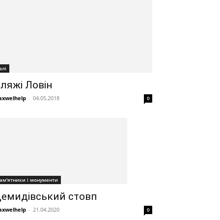
алі
ляжі Ловін
xwelhelp
-
04.05.2018
0
ам'ятники і монументи
емидівський стовп
xwelhelp
-
21.04.2020
0