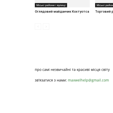
Міські райони і вулиці
Міські район
Оглядовий майданчик Кохтуотса
Торговий 
про самі незвичайні та красиві місця світу
зв'язатися з нами:
maxwelhelp@gmail.com