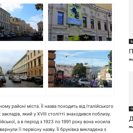
Б
П
ma
ому районі міста. Її назва походить від Італійського
П
акладів, який у XVIII столітті знаходився поблизу.
Д
лійської, а в період з 1923 по 1991 року вона носила
ma
овернули її первісну назву. Її бруківка викладена з