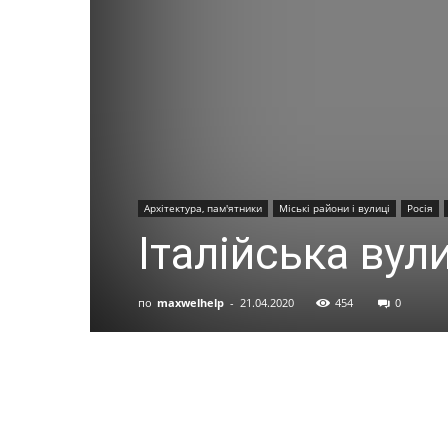
Архітектура, пам'ятники
Міські райони і вулиці
Росія
Італійська вул
по
maxwelhelp
-
21.04.2020
454
0