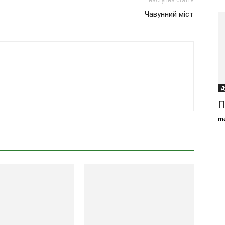
наступна стаття
Чавунний міст
Д
П
ma