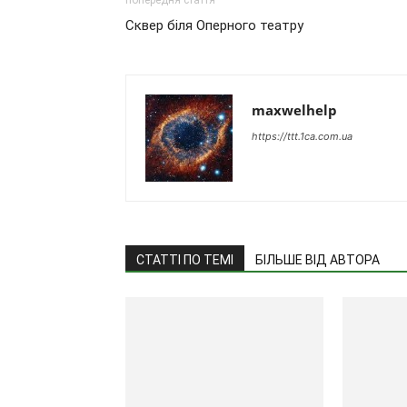
попередня стаття
Сквер біля Оперного театру
maxwelhelp
https://ttt.1ca.com.ua
СТАТТІ ПО ТЕМІ
БІЛЬШЕ ВІД АВТОРА