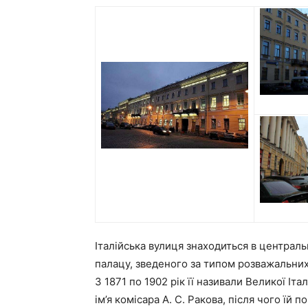
Італійська вулиця знаходиться в центральн
палацу, зведеного за типом розважальних з
З 1871 по 1902 рік її називали Великої Іта
ім’я комісара А. С. Ракова, після чого їй п