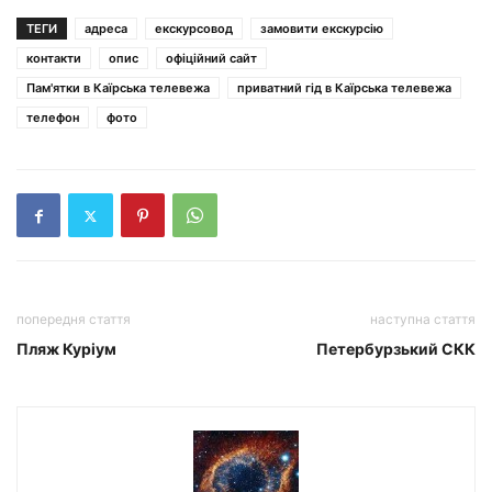
ТЕГИ
адреса
екскурсовод
замовити екскурсію
контакти
опис
офіційний сайт
Пам'ятки в Каїрська телевежа
приватний гід в Каїрська телевежа
телефон
фото
попередня стаття
наступна стаття
Пляж Куріум
Петербурзький СКК