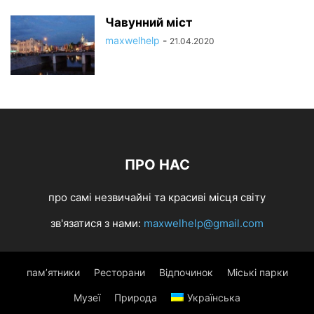
Чавунний міст
maxwelhelp
-
21.04.2020
ПРО НАС
про самі незвичайні та красиві місця світу
зв'язатися з нами:
maxwelhelp@gmail.com
пам’ятники
Ресторани
Відпочинок
Міські парки
Музеї
Природа
Українська