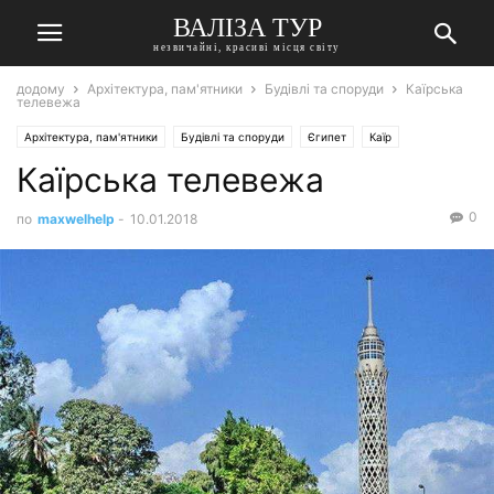
ВАЛІЗА ТУР
незвичайні, красиві місця світу
додому
Архітектура, пам'ятники
Будівлі та споруди
Каїрська
телевежа
Архітектура, пам'ятники
Будівлі та споруди
Єгипет
Каїр
Каїрська телевежа
0
по
maxwelhelp
-
10.01.2018