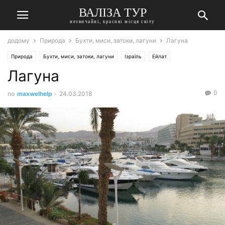
ВАЛІЗА ТУР
незвичайні, красиві місця світу
додому
Природа
Бухти, миси, затоки, лагуни
Лагуна
Природа
Бухти, миси, затоки, лагуни
Ізраїль
Ейлат
Лагуна
0
по
maxwelhelp
-
24.03.2018