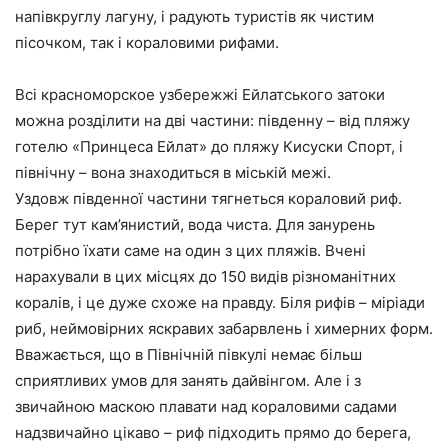
напівкруглу лагуну, і радують туристів як чистим
пісочком, так і кораловими рифами.
Всі красноморское узбережжі Ейлатського затоки
можна розділити на дві частини: південну – від пляжу
готелю «Принцеса Ейлат» до пляжу Кисуски Спорт, і
північну – вона знаходиться в міській межі.
Уздовж південної частини тягнеться кораловий риф.
Берег тут кам’янистий, вода чиста. Для занурень
потрібно їхати саме на один з цих пляжів. Вчені
нарахували в цих місцях до 150 видів різноманітних
коралів, і це дуже схоже на правду. Біля рифів – міріади
риб, неймовірних яскравих забарвлень і химерних форм.
Вважається, що в Північній півкулі немає більш
сприятливих умов для занять дайвінгом. Але і з
звичайною маскою плавати над кораловими садами
надзвичайно цікаво – риф підходить прямо до берега,