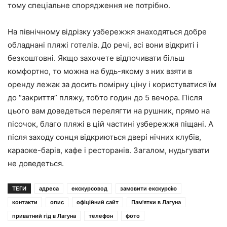
тому спеціальне спорядження не потрібно.
На північному відрізку узбережжя знаходяться добре
обладнані пляжі готелів. До речі, всі вони відкриті і
безкоштовні. Якщо захочете відпочивати більш
комфортно, то можна на будь-якому з них взяти в
оренду лежак за досить помірну ціну і користуватися їм
до “закриття” пляжу, тобто годин до 5 вечора. Після
цього вам доведеться перелягти на рушник, прямо на
пісочок, благо пляжі в цій частині узбережжя піщані. А
після заходу сонця відкриються двері нічних клубів,
караоке-барів, кафе і ресторанів. Загалом, нудьгувати
не доведеться.
ТЕГИ
адреса
екскурсовод
замовити екскурсію
контакти
опис
офіційний сайт
Пам'ятки в Лагуна
приватний гід в Лагуна
телефон
фото