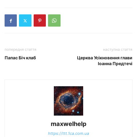
попередня стаття
наступна стаття
Папас Біч клаб
Церква Усікновення глави
Іоанна Предтечі
maxwelhelp
https://ttt.1ca.com.ua