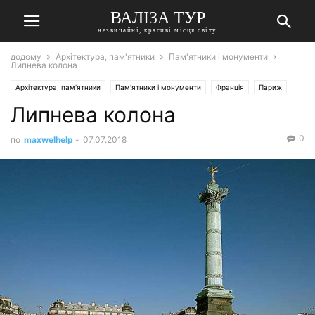
ВАЛІЗА ТУР
незвичайні, красиві місця світу
додому
Архітектура, пам'ятники
Пам'ятники і монументи
Липнева колона
Архітектура, пам'ятники
Пам'ятники і монументи
Франція
Париж
Липнева колона
0
по
maxwelhelp
-
07.07.2018