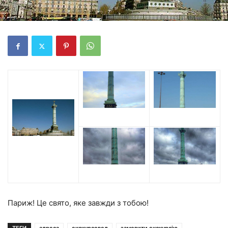
Париж! Це свято, яке завжди з тобою!