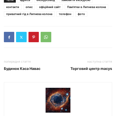
ТЕГИ
адреса
екскурсовод
замовити екскурсію
контакти
опис
офіційний сайт
Пам'ятки в Липнева колона
приватний гід в Липнева колона
телефон
фото
попередня стаття
наступна стаття
Будинок Каса Навас
Торговий центр macys