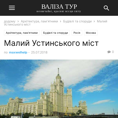
ВАЛІЗА ТУР
незвичайні, красиві місця світу
додому
Архітектура, пам'ятники
Будівлі та споруди
Малий
Устинського міст
Архітектура, пам'ятники
Будівлі та споруди
Росія
Москва
Малий Устинського міст
0
по
maxwelhelp
-
25.07.2018