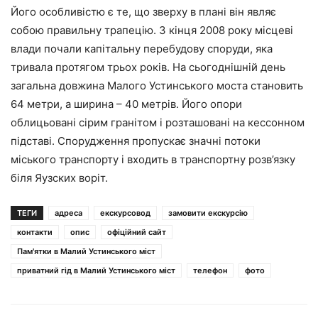
Його особливістю є те, що зверху в плані він являє
собою правильну трапецію. З кінця 2008 року місцеві
влади почали капітальну перебудову споруди, яка
тривала протягом трьох років. На сьогоднішній день
загальна довжина Малого Устинського моста становить
64 метри, а ширина – 40 метрів. Його опори
облицьовані сірим гранітом і розташовані на кессонном
підставі. Спорудження пропускає значні потоки
міського транспорту і входить в транспортну розв’язку
біля Яузских воріт.
ТЕГИ
адреса
екскурсовод
замовити екскурсію
контакти
опис
офіційний сайт
Пам'ятки в Малий Устинського міст
приватний гід в Малий Устинського міст
телефон
фото