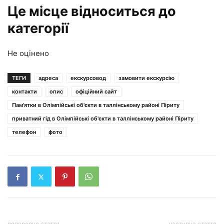
Це місце відноситься до
категорії
Не оцінено
ТЕГИ
адреса
екскурсовод
замовити екскурсію
контакти
опис
офіційний сайт
Пам'ятки в Олімпійські об'єкти в таллінському районі Піриту
приватний гід в Олімпійські об'єкти в таллінському районі Піриту
телефон
фото
попередня стаття
наступна стаття