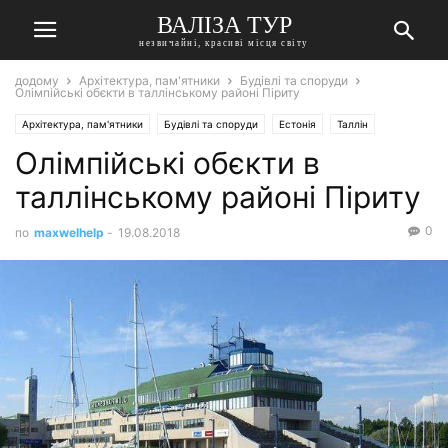
ВАЛІЗА ТУР
незвичайні, красиві місця світу
додому
Архітектура, пам'ятники
Будівлі та споруди
Олімпійські обєкти в таллінському районі Піриту
Архітектура, пам'ятники
Будівлі та споруди
Естонія
Таллін
Олімпійські обєкти в
таллінському районі Піриту
0
по
maxwelhelp
-
19.08.2018