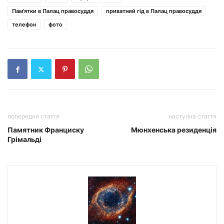
Пам'ятки в Палац правосуддя
приватний гід в Палац правосуддя
телефон
фото
попередня стаття
наступна стаття
Памятник Франциску
Мюнхенська резиденція
Грімальді