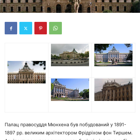
Палац правосуддя Мюнхена був побудований у 1891-
1897 рр. великим архітектором Фрідріхом фон Тиршем.