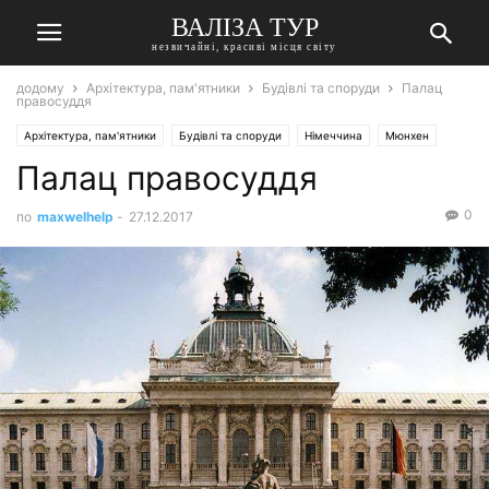
ВАЛІЗА ТУР
незвичайні, красиві місця світу
додому
Архітектура, пам'ятники
Будівлі та споруди
Палац
правосуддя
Архітектура, пам'ятники
Будівлі та споруди
Німеччина
Мюнхен
Палац правосуддя
0
по
maxwelhelp
-
27.12.2017