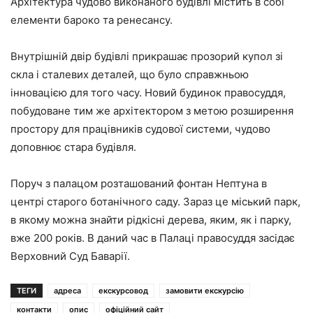
Архітектура чудово виконаного будівлі містить в собі
елементи бароко та ренесансу.
Внутрішній двір будівлі прикрашає прозорий купол зі
скла і сталевих деталей, що було справжньою
інновацією для того часу. Новий будинок правосуддя,
побудоване тим же архітектором з метою розширення
простору для працівників судової системи, чудово
доповнює стара будівля.
Поруч з палацом розташований фонтан Нептуна в
центрі старого ботанічного саду. Зараз це міський парк,
в якому можна знайти рідкісні дерева, яким, як і парку,
вже 200 років. В даний час в Палаці правосуддя засідає
Верховний Суд Баварії.
ТЕГИ
адреса
екскурсовод
замовити екскурсію
контакти
опис
офіційний сайт