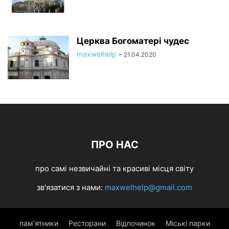
Церква Богоматері чудес
maxwelhelp
-
21.04.2020
ПРО НАС
про самі незвичайні та красиві місця світу
зв'язатися з нами:
maxwelhelp@gmail.com
пам’ятники
Ресторани
Відпочинок
Міські парки