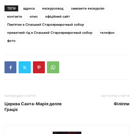
ТЕГИ
адреса
екскурсовод
замовити екскурсію
контакти
опис
офіційний сайт
Пам'ятки в Спаський Староярмарочный собор
приватний гід в Спаський Староярмарочный собор
телефон
фото
попередня стаття
наступна стаття
Церква Санта-Марія делле
Філіппи
Граціє