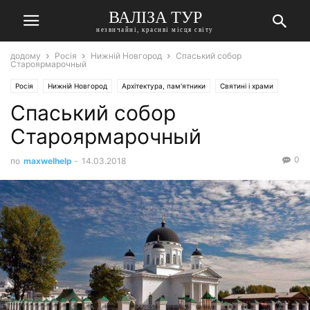
ВАЛІЗА ТУР
незвичайні, красиві місця світу
додому
Росія
Нижній Новгород
Спаський собор
Староярмарочный
Росія
Нижній Новгород
Архітектура, пам'ятники
Святині і храми
Спаський собор
Староярмарочный
0
по
maxwelhelp
-
14.03.2018