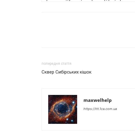
попередня стаття
Сквер Сибірських кішок
maxwelhelp
https://ttt.1ca.com.ua