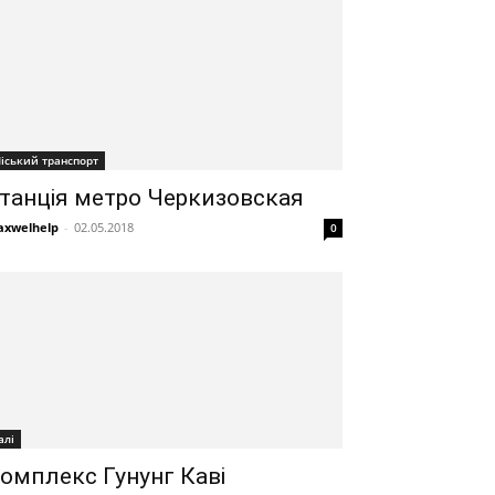
іський транспорт
танція метро Черкизовская
xwelhelp
-
02.05.2018
0
алі
омплекс Гунунг Каві