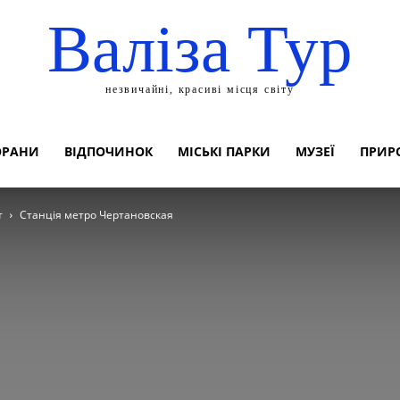
Валіза Тур
незвичайні, красиві місця світу
ОРАНИ
ВІДПОЧИНОК
МІСЬКІ ПАРКИ
МУЗЕЇ
ПРИР
т
Станція метро Чертановская