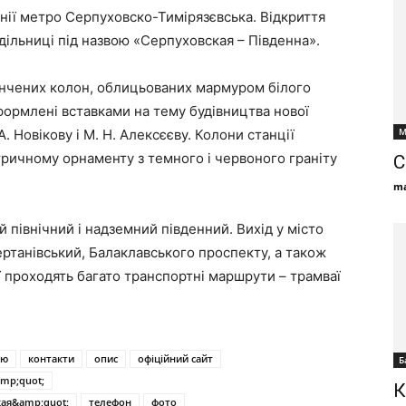
інії метро Серпуховско-Тимірязєвська. Відкриття
 дільниці під назвою «Серпуховская – Південна».
тончених колон, облицьованих мармуром білого
формлені вставками на тему будівництва нової
М
 Новікову і М. Н. Алексєєву. Колони станції
тричному орнаменту з темного і червоного граніту
С
ma
й північний і надземний південний. Вихід у місто
ертанівський, Балаклавського проспекту, а також
ї проходять багато транспортні маршрути – трамваї
ію
контакти
опис
офіційний сайт
Б
mp;quot;
К
кая&amp;quot;
телефон
фото