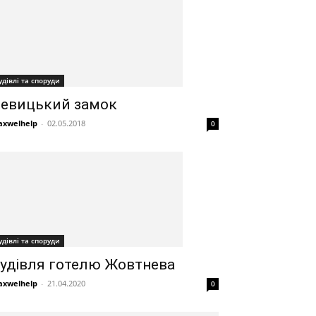
удівлі та споруди
евицький замок
xwelhelp
-
02.05.2018
0
удівлі та споруди
удівля готелю Жовтнева
xwelhelp
-
21.04.2020
0