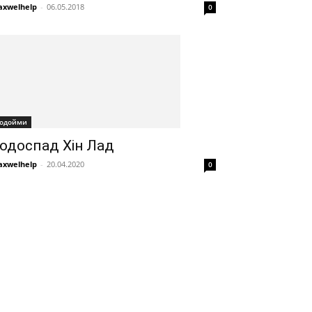
xwelhelp
-
06.05.2018
0
одойми
одоспад Хін Лад
xwelhelp
-
20.04.2020
0