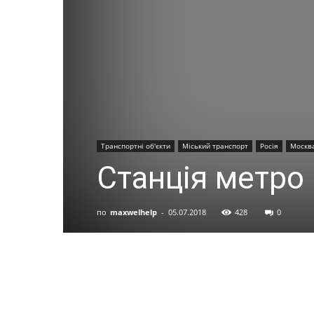
Транспортні об'єкти
Міський транспорт
Росія
Москв
Станція метро
по
maxwelhelp
-
05.07.2018
428
0