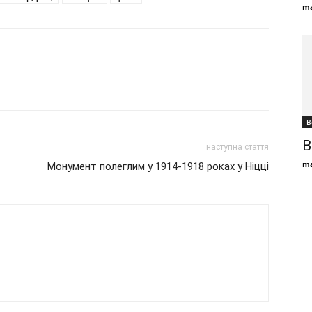
ma
В
В
наступна стаття
ma
Монумент полеглим у 1914-1918 роках у Ніцці