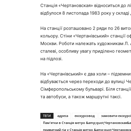
Станція «Чертановская» відноситься до л
відбулося 8 листопада 1983 року у складі
На станції розташовано 2 ряди по 26 ви
кольору. Стіни «Чертанівський» станції о
Москви. Роботи належать художникам Л. А.
сталеві, особливу увагу приділено геоме
на підлозі.
На «Чертанівський» є два холи – підземни
відбувається через переходи до вулиці Ч
Сімферопольському бульварі. Біля станці
та автобуси, а також маршрутні таксі.
ТЕГИ
адреса
екскурсовод
замовити екскурс
Пам'ятки в Станція метро &amp;quot;Чертановская&a
приватний гід у Станція метро &amp;quot;Чертановс