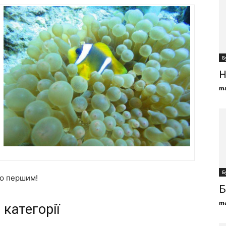
Б
Н
ma
Б
ію першим!
Б
ma
 категорії