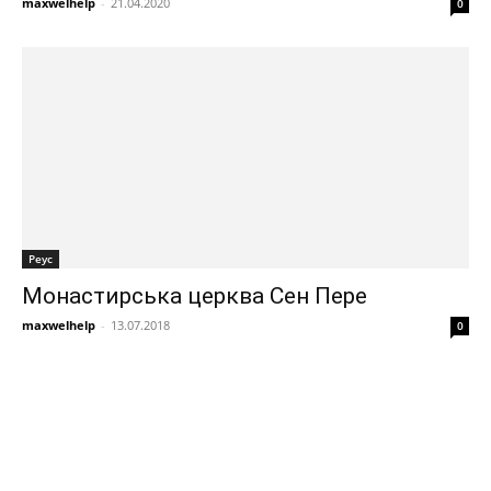
maxwelhelp
-
21.04.2020
0
Реус
Монастирська церква Сен Пере
maxwelhelp
-
13.07.2018
0