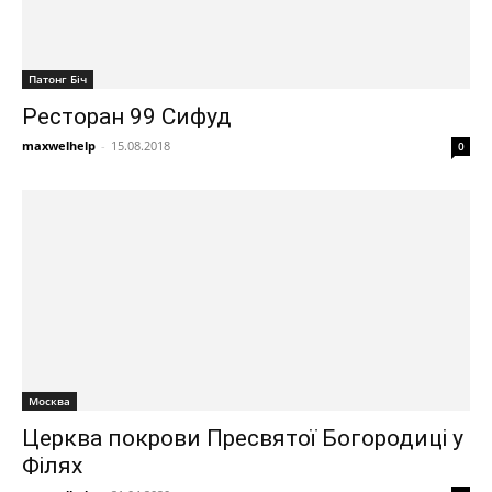
Патонг Біч
Ресторан 99 Сифуд
maxwelhelp
-
15.08.2018
0
Москва
Церква покрови Пресвятої Богородиці у
Філях