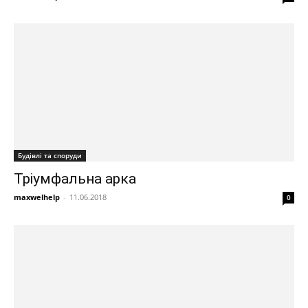
Будівлі та споруди
Тріумфальна арка
maxwelhelp
-
11.06.2018
0