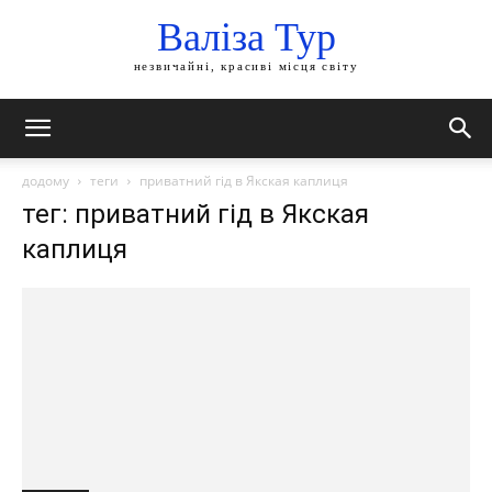
Валіза Тур
незвичайні, красиві місця світу
додому
теги
приватний гід в Якская каплиця
тег: приватний гід в Якская
каплиця