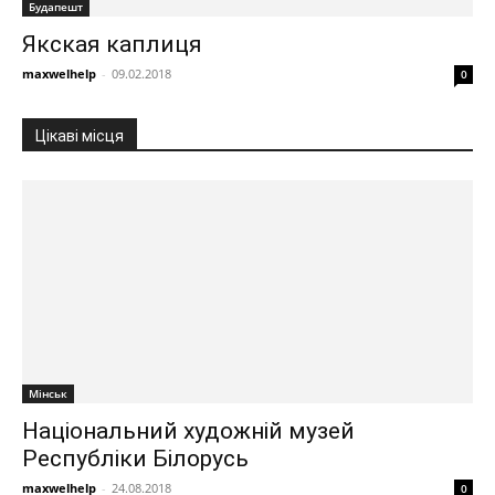
Будапешт
Якская каплиця
maxwelhelp
-
09.02.2018
0
Цікаві місця
Мінськ
Національний художній музей
Республіки Білорусь
maxwelhelp
-
24.08.2018
0