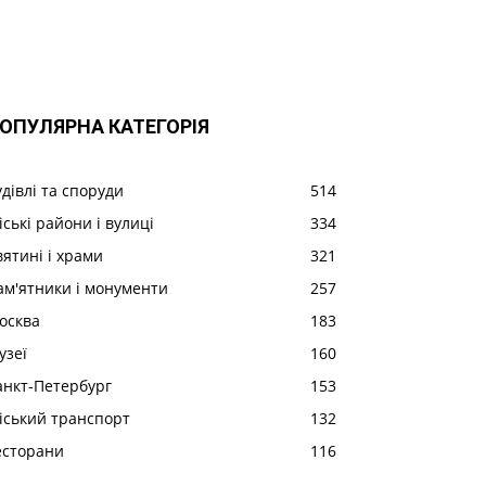
ОПУЛЯРНА КАТЕГОРІЯ
удівлі та споруди
514
іські райони і вулиці
334
вятині і храми
321
ам'ятники і монументи
257
осква
183
узеї
160
анкт-Петербург
153
іський транспорт
132
есторани
116