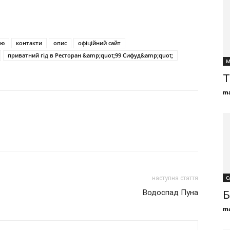
ію
контакти
опис
офіційний сайт
приватний гід в Ресторан &amp;quot;99 Сифуд&amp;quot;
М
Т
ma
С
наступна стаття
Водоспад Пуна
Б
ma