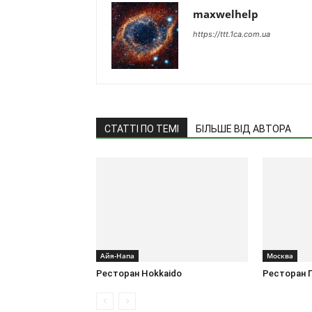
maxwelhelp
https://ttt.1ca.com.ua
СТАТТІ ПО ТЕМІ
БІЛЬШЕ ВІД АВТОРА
Айя-Напа
Москва
Ресторан Hokkaido
Ресторан 