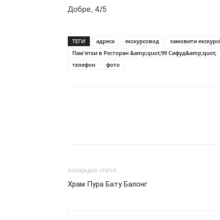
Добре,
4
/5
ТЕГИ
адреса
екскурсовод
замовити екскурс
Пам'ятки в Ресторан &amp;quot;99 Сифуд&amp;quot;
телефон
фото
попередня стаття
Храм Пура Бату Балонг