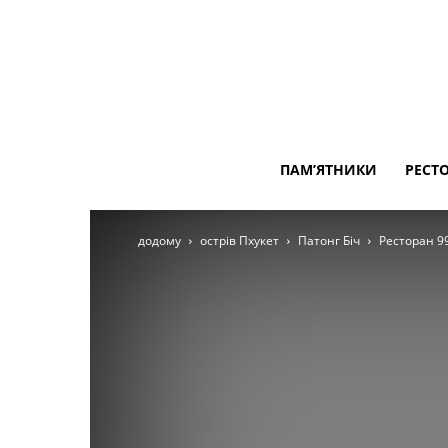
ПАМ’ЯТНИКИ
РЕСТ
додому
острів Пхукет
Патонг Біч
Ресторан 9