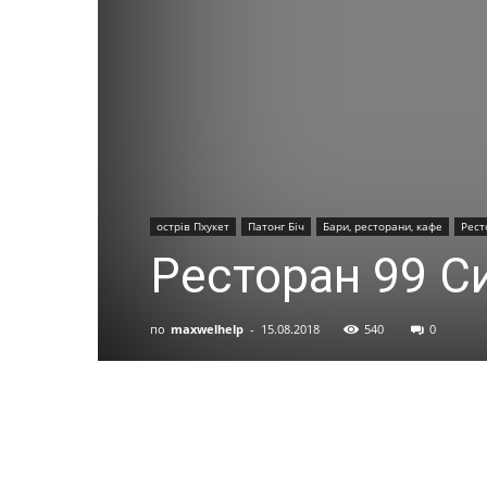
острів Пхукет
Патонг Біч
Бари, ресторани, кафе
Рест
Ресторан 99 С
по
maxwelhelp
-
15.08.2018
540
0