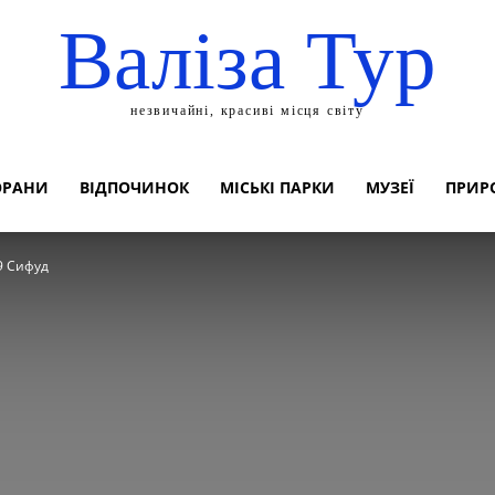
Валіза Тур
незвичайні, красиві місця світу
ОРАНИ
ВІДПОЧИНОК
МІСЬКІ ПАРКИ
МУЗЕЇ
ПРИР
9 Сифуд