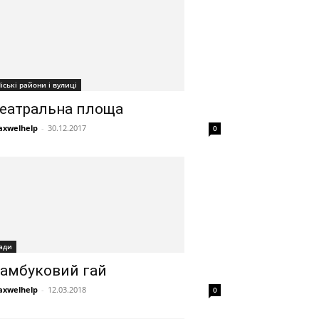
іські райони і вулиці
еатральна площа
xwelhelp
-
30.12.2017
0
ади
амбуковий гай
xwelhelp
-
12.03.2018
0