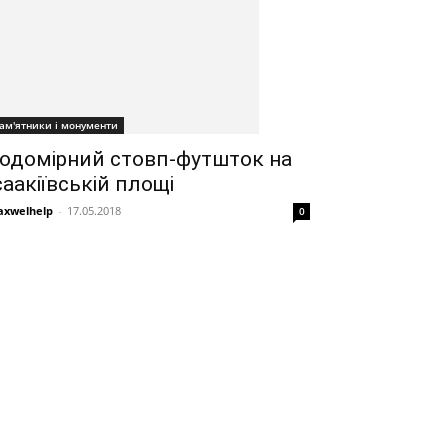
ам'ятники і монументи
одомірний стовп-футшток на
саакіївській площі
xwelhelp
-
17.05.2018
0