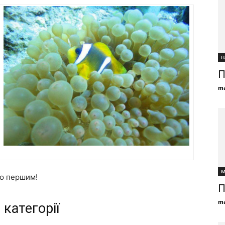
П
П
ma
М
ію першим!
П
ma
 категорії