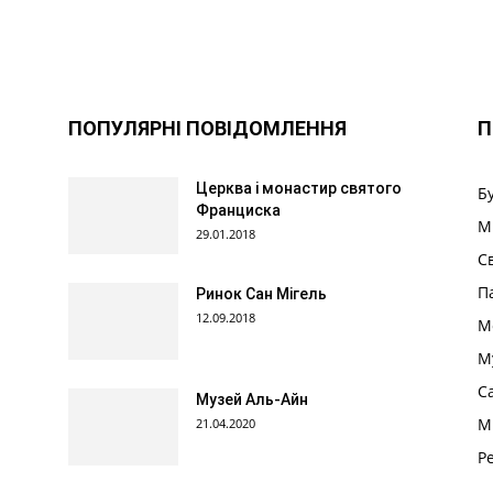
ПОПУЛЯРНІ ПОВІДОМЛЕННЯ
П
Церква і монастир святого
Б
Франциска
М
29.01.2018
С
П
Ринок Сан Мігель
12.09.2018
М
М
С
Музей Аль-Айн
М
21.04.2020
Р