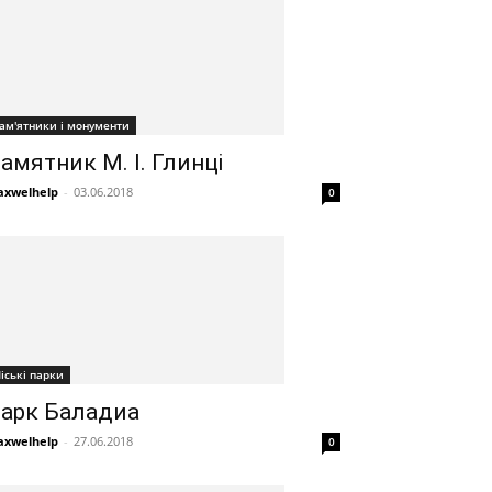
ам'ятники і монументи
амятник М. І. Глинці
xwelhelp
-
03.06.2018
0
іські парки
арк Баладиа
xwelhelp
-
27.06.2018
0