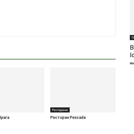
П
В
І
ma
Ресторани
Прага
Ресторан Pescada