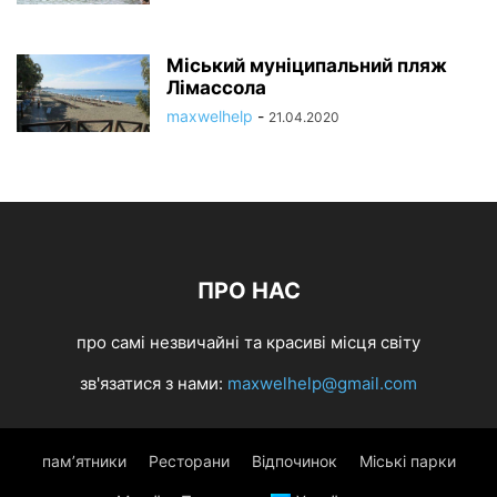
Міський муніципальний пляж
Лімассола
maxwelhelp
-
21.04.2020
ПРО НАС
про самі незвичайні та красиві місця світу
зв'язатися з нами:
maxwelhelp@gmail.com
пам’ятники
Ресторани
Відпочинок
Міські парки