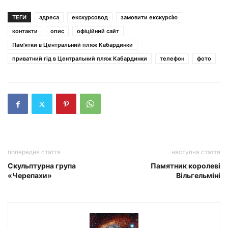
ТЕГИ
адреса
екскурсовод
замовити екскурсію
контакти
опис
офіційний сайт
Пам'ятки в Центральний пляж Кабардинки
приватний гід в Центральний пляж Кабардинки
телефон
фото
попередня стаття
наступна стаття
Скульптурна група
Памятник королеві
«Черепахи»
Вільгельміні