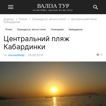
ВАЛІЗА ТУР
незвичайні, красиві місця світу
додому
Пляжі
Громадські, міські пляжі
Центральний пляж
Кабардинки
Пляжі
Громадські, міські пляжі
Геленджик
Кабардинка
Центральний пляж
Кабардинки
0
по
maxwelhelp
-
09.06.2018