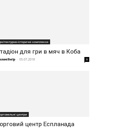
рхітектурно-історичні комплекси
тадіон для гри в мяч в Коба
xwelhelp
-
05.07.2018
0
орговельні центри
орговий центр Еспланада