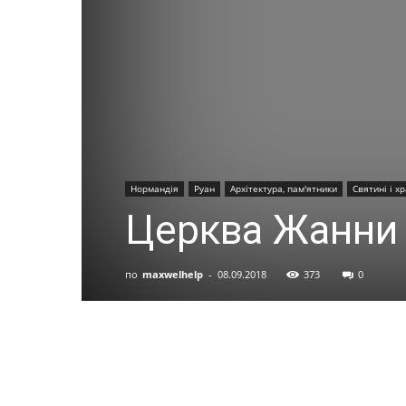
Нормандія
Руан
Архітектура, пам'ятники
Святині і х
Церква Жанни
по
maxwelhelp
-
08.09.2018
373
0