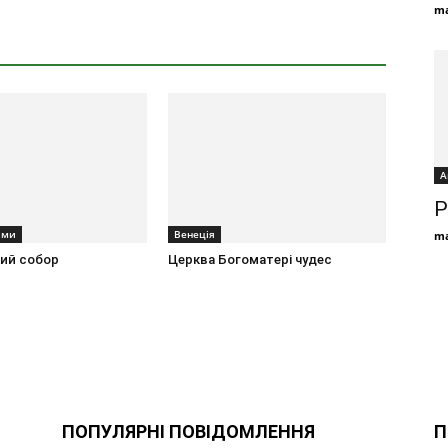
ma
А
Р
ами
Венеція
ma
ий собор
Церква Богоматері чудес
ПОПУЛЯРНІ ПОВІДОМЛЕННЯ
П