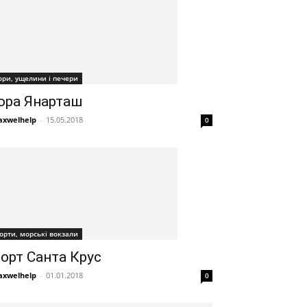
ори, ущелини і печери
ора Янарташ
xwelhelp
-
15.05.2018
0
орти, морські вокзали
орт Санта Крус
xwelhelp
-
01.01.2018
0