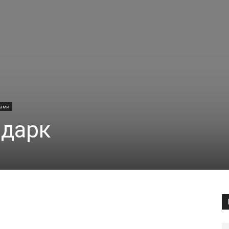
рами
 дарк