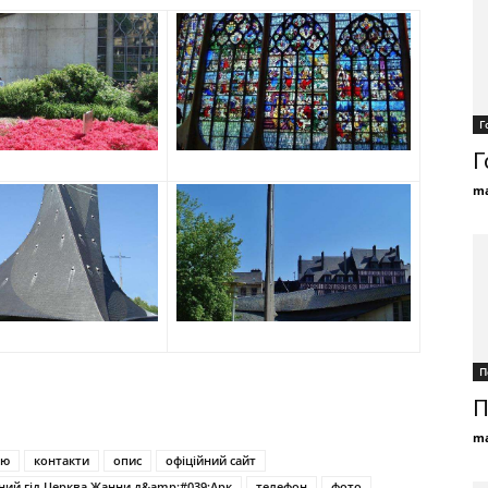
Г
Г
ma
П
П
ma
ію
контакти
опис
офіційний сайт
ний гід Церква Жанни д&amp;#039;Арк
телефон
фото