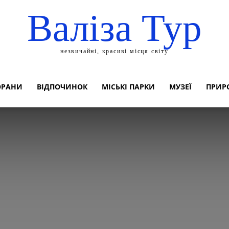
Валіза Тур
незвичайні, красиві місця світу
ОРАНИ
ВІДПОЧИНОК
МІСЬКІ ПАРКИ
МУЗЕЇ
ПРИР