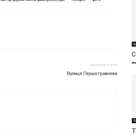
А
С
ma
наступна стаття
Вулиця Першотравнева
Т
Т