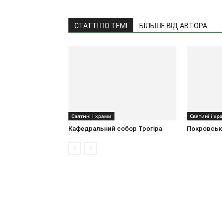
СТАТТІ ПО ТЕМІ
БІЛЬШЕ ВІД АВТОРА
Святині і храми
Святині і хр
Кафедральний собор Трогіра
Покровськ