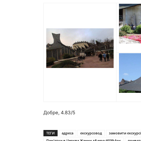
Добре,
4.83
/5
ТЕГИ
адреса
екскурсовод
замовити екскурс
Пам'ятки в Церква Жанни д&amp;#039;Арк
приват