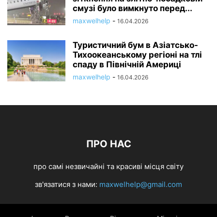
смузі було вимкнуто перед...
maxwelhelp
-
16.04.2026
Туристичний бум в Азіатсько-
Тихоокеанському регіоні на тлі
спаду в Північній Америці
maxwelhelp
-
16.04.2026
ПРО НАС
про самі незвичайні та красиві місця світу
зв'язатися з нами:
maxwelhelp@gmail.com