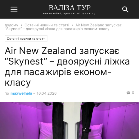
ВАЛІЗА ТУР
незвичайні, красиві місця світу
додому
Останні новини та статті
Air New Zealand запускає
“Skynest” – двоярусні ліжка для пасажирів економ-класу
Останні новини та статті
Air New Zealand запускає
“Skynest” – двоярусні ліжка
для пасажирів економ-
класу
0
по
maxwelhelp
-
16.04.2026