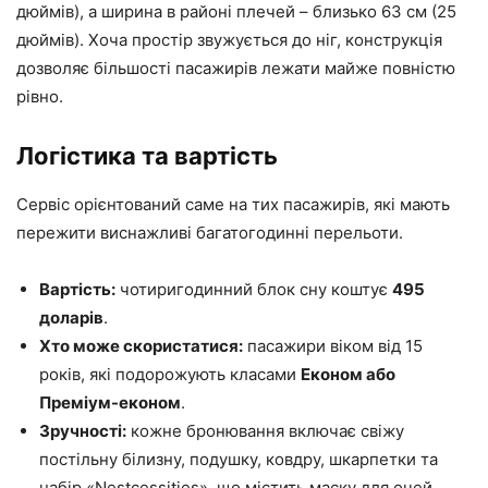
дюймів), а ширина в районі плечей – близько 63 см (25
дюймів). Хоча простір звужується до ніг, конструкція
дозволяє більшості пасажирів лежати майже повністю
рівно.
Логістика та вартість
Сервіс орієнтований саме на тих пасажирів, які мають
пережити виснажливі багатогодинні перельоти.
Вартість:
чотиригодинний блок сну коштує
495
доларів
.
Хто може скористатися:
пасажири віком від 15
років, які подорожують класами
Економ або
Преміум-економ
.
Зручності:
кожне бронювання включає свіжу
постільну білизну, подушку, ковдру, шкарпетки та
набір «Nestcessities», що містить маску для очей,