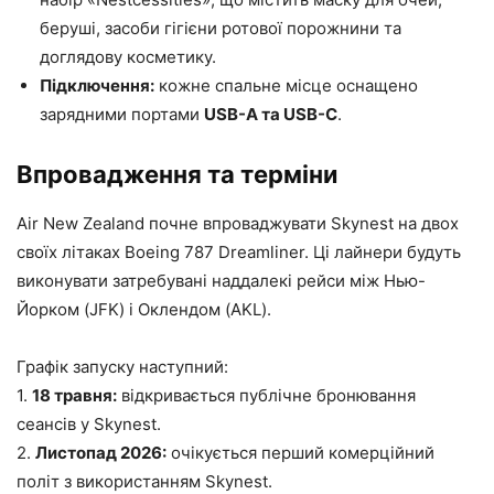
беруші, засоби гігієни ротової порожнини та
доглядову косметику.
Підключення:
кожне спальне місце оснащено
зарядними портами
USB-A та USB-C
.
Впровадження та терміни
Air New Zealand почне впроваджувати Skynest на двох
своїх літаках Boeing 787 Dreamliner. Ці лайнери будуть
виконувати затребувані наддалекі рейси між Нью-
Йорком (JFK) і Оклендом (AKL).
Графік запуску наступний:
1.
18 травня:
відкривається публічне бронювання
сеансів у Skynest.
2.
Листопад 2026:
очікується перший комерційний
політ з використанням Skynest.