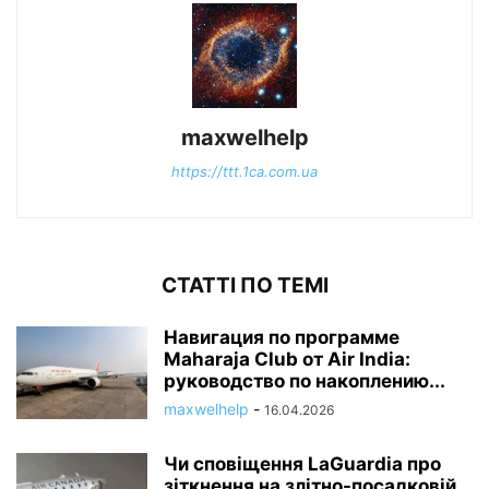
maxwelhelp
https://ttt.1ca.com.ua
СТАТТІ ПО ТЕМІ
Навигация по программе
Maharaja Club от Air India:
руководство по накоплению...
maxwelhelp
-
16.04.2026
Чи сповіщення LaGuardia про
зіткнення на злітно-посадковій