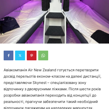
Авіакомпанія Air New Zealand готується перетворити
досвід перельотів економ-класом на далекі дистанції,
представляючи Skynest – спеціалізовану зону
відпочинку з двоярусними ліжками. Після шести років
розробки авіакомпанія переходить від концепції до
реальності, прагнучи забезпечити такий необхідний
відпочинок пасажирам на наддалеких маршрутах.