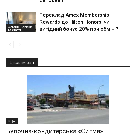
Caribbean
Переклад Amex Membership
Rewards до Hilton Honors: чи
Останні новини
вигідний бонус 20% при обміні?
та статті
Цікаві місця
Кафе
Булочна-кондитерська «Сигма»