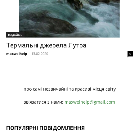
Водойми
Термальні джерела Лутра
maxwelhelp
-
13.02.2020
0
про самі незвичайні та красиві місця світу
зв'язатися з нами:
maxwelhelp@gmail.com
ПОПУЛЯРНІ ПОВІДОМЛЕННЯ