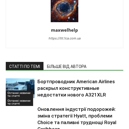
maxwelhelp
https://ttt.1ca.com.ua
СТАТТІ ПО ТЕМІ
БІЛЬШЕ ВІД АВТОРА
Бортпроводник American Airlines
раскрыл конструктивные
Останні новини
недостатки нового A321XLR
та статті
Останні новини
та статті
Оновлення індустрії подорожей:
зміна стратегії Hyatt, проблеми
Choice та паливні труднощі Royal