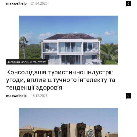
maxwelhelp
-
21.04.2020
0
Останні новини та статті
Консолідація туристичної індустрії:
угоди, вплив штучного інтелекту та
тенденції здоров’я
maxwelhelp
-
18.12.2025
0