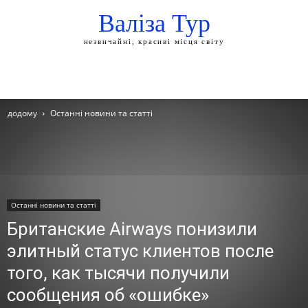
Валіза Тур
незвичайні, красиві місця світу
додому
Останні новини та статті
Останні новини та статті
Британские Airways понизили
элитный статус клиентов после
того, как тысячи получили
сообщения об «ошибке»