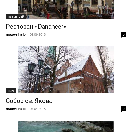
Наама Бей
Ресторан «Dananeer»
maxwelhelp
-
01.09.2018
0
Рига
Собор св. Якова
maxwelhelp
-
07.04.2018
0