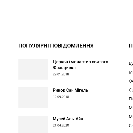
ПОПУЛЯРНІ ПОВІДОМЛЕННЯ
П
Церква і монастир святого
Б
Франциска
М
29.01.2018
О
С
Ринок Сан Мігель
12.09.2018
П
М
М
Музей Аль-Айн
С
21.04.2020