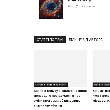
https://ttt.1ca.com.ua
СТАТТІ ПО ТЕМІ
БІЛЬШЕ ВІД АВТОРА
Останні новини та статті
Останні нови
Marriott Bonvoy оновлює правила:
Більше, ні
попереднє повідомлення про
культурою 
зміни програми обіцяно лише
місцевого
учасникам у Китаї