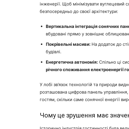
інженерії. Щоб мінімізувати вуглецевий с
безпосередньо до своєї архітектури:
Вертикальна інтеграція сонячних пан
вбудовані прямо у зовнішнє облицюван
Покрівельні масиви:
На додаток до сті
будівлі.
Енергетична автономія:
Спільно ці с
річного споживання електроенергії г
У лобі зв’язок технологій та природи ви
розташована цифрова панель управління, 
гостям, скільки саме сонячної енергії в
Чому це зрушення має значе
Історично індустрія гостинності була ве