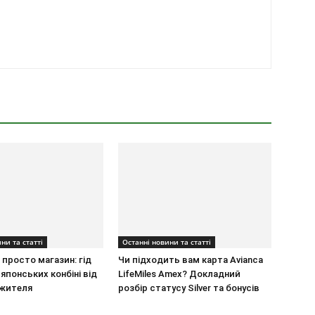
ни та статті
Останні новини та статті
ж просто магазин: гід
Чи підходить вам карта Avianca
японських конбіні від
LifeMiles Amex? Докладний
 жителя
розбір статусу Silver та бонусів