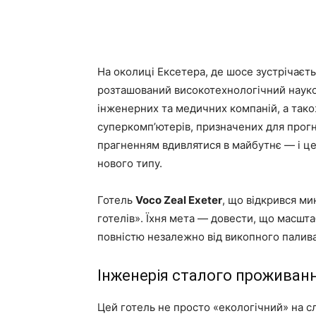
На околиці Ексетера, де шосе зустрічає
розташований високотехнологічний науко
інженерних та медичних компаній, а тако
суперкомп’ютерів, призначених для прогн
прагненням вдивлятися в майбутнє — і це
нового типу.
Готель
Voco Zeal Exeter
, що відкрився ми
готелів». Їхня мета — довести, що масшт
повністю незалежно від викопного палива
Інженерія сталого проживан
Цей готель не просто «екологічний» на сл