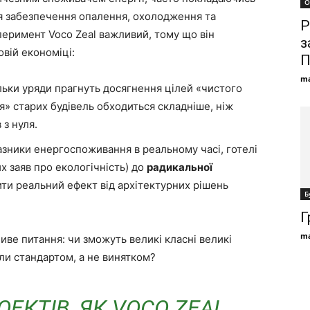
О
ля забезпечення опалення, охолодження та
Р
перимент Voco Zeal важливий, тому що він
з
вій економіці:
П
ma
ьки уряди прагнуть досягнення цілей «чистого
ія» старих будівель обходиться складніше, ніж
 з нуля.
ники енергоспоживання в реальному часі, готелі
х заяв про екологічність) до
радикальної
ти реальний ефект від архітектурних рішень
Б
Г
ma
иве питання: чи зможуть великі класні великі
али стандартом, а не винятком?
ОЕКТІВ, ЯК VOCO ZEAL