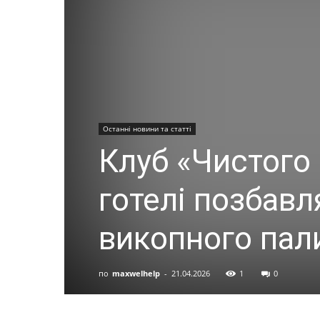
Останні новини та статті
Клуб «Чистого 
готелі позбавл
викопного пал
по
maxwelhelp
-
21.04.2026
1
0