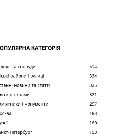
ОПУЛЯРНА КАТЕГОРІЯ
удівлі та споруди
514
іські райони і вулиці
334
станні новини та статті
325
вятині і храми
321
ам'ятники і монументи
257
осква
183
узеї
160
анкт-Петербург
153