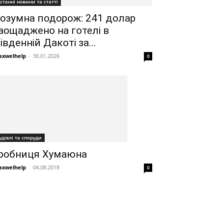
станні новини та статті
озумна подорож: 241 долар
аощаджено на готелі в
івденній Дакоті за...
xwelhelp
-
30.01.2026
0
удівлі та споруди
робниця Хумаюна
xwelhelp
-
04.08.2018
0