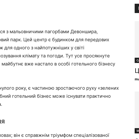
ться з мальовничими пагорбами Девоншира,
вий парк. Цей центр є будинком для передових
ж для одного з найпотужніших у світі
озування клімату та погоди. Тут усе просякнуте
С
 майбутнє вже настало в особі готельного бізнесу
Ц
ma
нулого року, є частиною зростаючого руху «зелених
абний готельний бізнес може існувати практично
.
ня
М
овах; він є справжнім тріумфом спеціалізованої