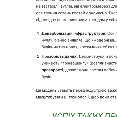
на застарілі, вуглецеві електромережі д
освітлення сотень гостей одночасно. Екс
відповідає двом ключовим трендам у світо
Декарбонізація інфраструктури:
Оскіл
нуля», бізнес виявляє, що «модернізац
будівництво нових, «розумних» об’єктів
Прозорість даних:
Демонструючи показ
уникають «грінвошингу» (розпливчасти
прозорості
, дозволяючи гостям побачи
будівлі.
Ця модель ставить перед індустрією важл
масштабувати ці технології, щоб вони ст
УСПІХ ТАКИХ ПР