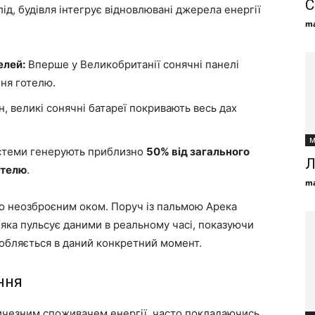
С
лід, будівля інтегрує відновлювані джерела енергії
ma
елей:
Вперше у Великобританії сонячні панелі
ня готелю.
н, великі сонячні батареї покривають весь дах
М
истеми генерують приблизно
50% від загального
Л
отелю
.
ma
дно неозброєним оком. Поруч із пальмою Арека
яка пульсує даними в реальному часі, показуючи
иробляється в даний конкретний момент.
ння
личезним споживачем енергії, часто покладаючись