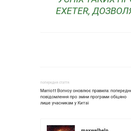
EXETER, ДОЗВО
попередня стаття
Marriott Bonvoy оновлює правила: попередн
повідомлення про зміни програми обіцяно
лише учасникам у Китаї
maxwelhelp