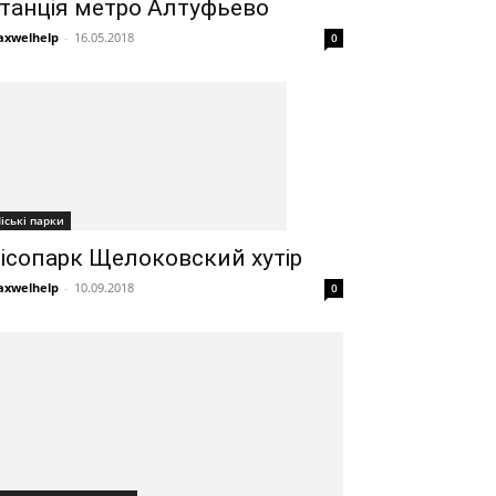
танція метро Алтуфьево
xwelhelp
-
16.05.2018
0
іські парки
ісопарк Щелоковский хутір
xwelhelp
-
10.09.2018
0