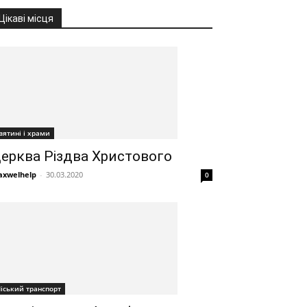
Цікаві місця
вятині і храми
ерква Різдва Христового
xwelhelp
-
30.03.2020
0
іський транспорт