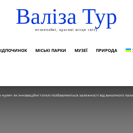
Валіза Тур
незвичайні, красиві місця світу
ВІДПОЧИНОК
МІСЬКІ ПАРКИ
МУЗЕЇ
ПРИРОДА
о нуля»: як інноваційні готелі позбавляються залежності від викопного пал