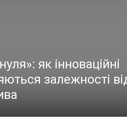
нуля»: як інноваційні
яються залежності ві
ива