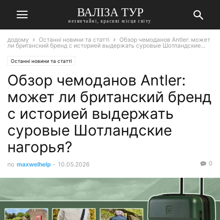
ВАЛІЗА ТУР
незвичайні, красиві місця світу
додому
Останні новини та статті
Обзор чемоданов Antler: может
ли британский бренд с историей выдержать суровые Шотландские...
Останні новини та статті
Обзор чемоданов Antler:
может ли британский бренд
с историей выдержать
суровые Шотландские
нагорья?
0
по
maxwelhelp
-
10.05.2026