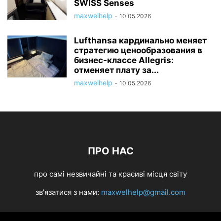
SWISS Senses
maxwelhelp
-
10.05.2026
Lufthansa кардинально меняет
стратегию ценообразования в
бизнес-классе Allegris:
отменяет плату за...
maxwelhelp
-
10.05.2026
ПРО НАС
про самі незвичайні та красиві місця світу
зв'язатися з нами:
maxwelhelp@gmail.com