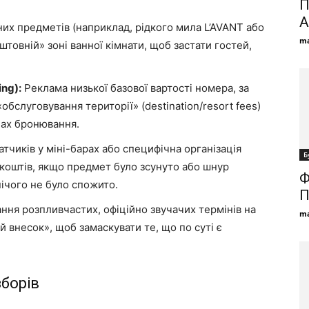
П
А
их предметів (наприклад, рідкого мила L’AVANT або
ma
оштовній» зоні ванної кімнати, щоб застати гостей,
ng):
Реклама низької базової вартості номера, за
«обслуговування території» (destination/resort fees)
пах бронювання.
тчиків у міні-барах або специфічна організація
Б
 коштів, якщо предмет було зсунуто або шнур
Ф
нічого не було спожито.
П
ня розпливчастих, офіційно звучачих термінів на
ma
й внесок», щоб замаскувати те, що по суті є
борів