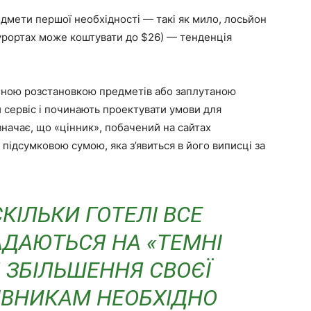
едмети першої необхідності — такі як мило, лосьйон
 курортах може коштувати до $26) — тенденція
учною розстановкою предметів або заплутаною
 сервіс і починають проектувати умови для
начає, що «цінник», побачений на сайтах
 підсумковою сумою, яка з’явиться в його виписці за
КІЛЬКИ ГОТЕЛІ ВСЕ
АДАЮТЬСЯ НА «ТЕМНІ
 ЗБІЛЬШЕННЯ СВОЄЇ
ІВНИКАМ НЕОБХІДНО