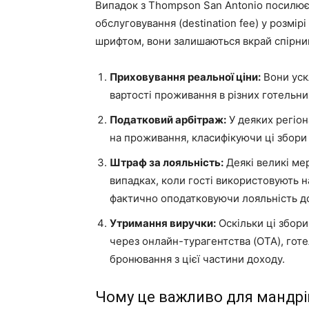
Випадок з Thompson San Antonio посилюєт
обслуговування (destination fee) у розмір
шрифтом, вони залишаються вкрай спірним
Приховування реальної ціни:
Вони уск
вартості проживання в різних готельн
Податковий арбітраж:
У деяких регіон
на проживання, класифікуючи ці збори я
Штраф за лояльність:
Деякі великі мер
випадках, коли гості використовують 
фактично оподатковуючи лояльність д
Утримання виручки:
Оскільки ці збори
через онлайн-турагентства (OTA), готе
бронювання з цієї частини доходу.
Чому це важливо для мандрі