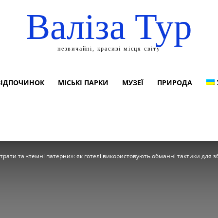
Валіза Тур
незвичайні, красиві місця світу
ВІДПОЧИНОК
МІСЬКІ ПАРКИ
МУЗЕЇ
ПРИРОДА
трати та «темні патерни»: як готелі використовують обманні тактики для з