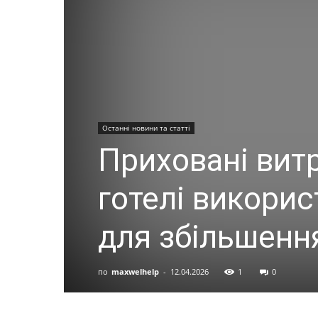
Останні новини та статті
Приховані витр
готелі викори
для збільшенн
по
maxwelhelp
-
12.04.2026
1
0