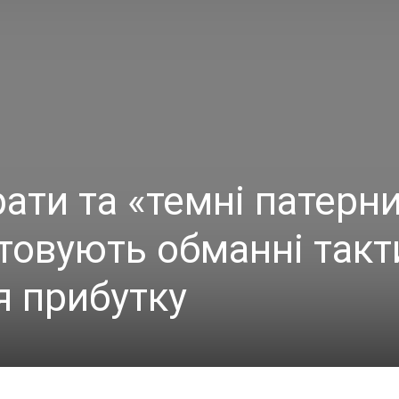
ати та «темні патерни
стовують обманні такт
я прибутку