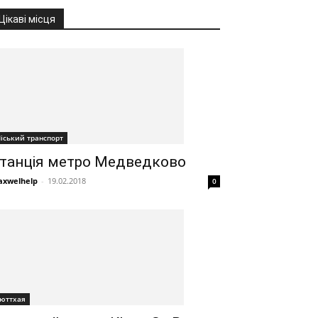
Цікаві місця
іський транспорт
танція метро Медведково
xwelhelp
-
19.02.2018
0
юттхая