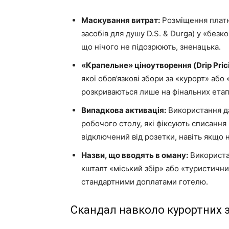
Маскування витрат:
Розміщення платн
засобів для душу D.S. & Durga) у «безк
що нічого не підозрюють, зненацька.
«Крапельне» ціноутворення (Drip Prici
якої обов’язкові збори за «курорт» або 
розкриваються лише на фінальних ета
Випадкова активація:
Використання да
робочого столу, які фіксують списання
відключений від розетки, навіть якщо 
Назви, що вводять в оману:
Використан
кшталт «міський збір» або «туристични
стандартними доплатами готелю.
Скандал навколо курортних з