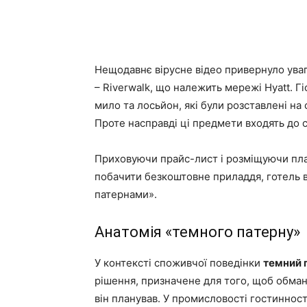
Нещодавнє вірусне відео привернуло уваг
– Riverwalk, що належить мережі Hyatt. Гі
мило та лосьйон, які були розставлені на
Проте насправді ці предмети входять до с
Приховуючи прайс-лист і розміщуючи плат
побачити безкоштовне приладдя, готель 
патернами».
Анатомія «темного патерну»
У контексті споживчої поведінки
темний 
рішення, призначене для того, щоб обман
він планував. У промисловості гостиннос