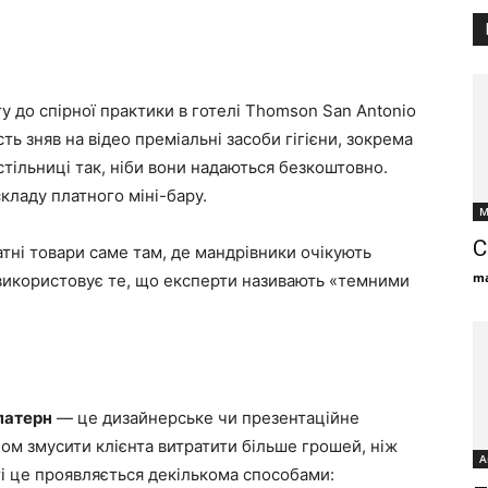
у до спірної практики в готелі Thomson San Antonio
сть зняв на відео преміальні засоби гігієни, зокрема
 стільниці так, ніби вони надаються безкоштовно.
кладу платного міні-бару.
М
С
ні товари саме там, де мандрівники очікують
ma
використовує те, що експерти називають «темними
патерн
— це дизайнерське чи презентаційне
ом змусити клієнта витратити більше грошей, ніж
А
ті це проявляється декількома способами: