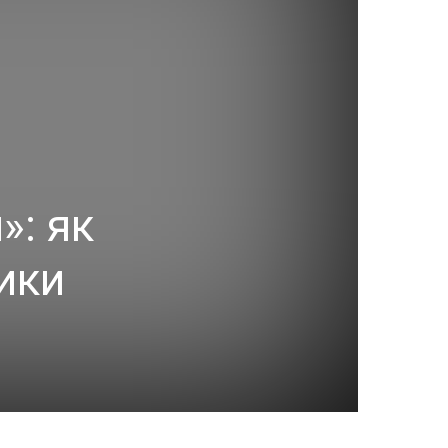
»: як
ики