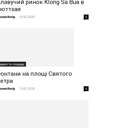
лавучий ринок Klong Sa Bua в
юттхая
xwelhelp
-
15.02.2020
0
удівлі та споруди
онтани на площі Святого
етра
xwelhelp
-
13.01.2018
0