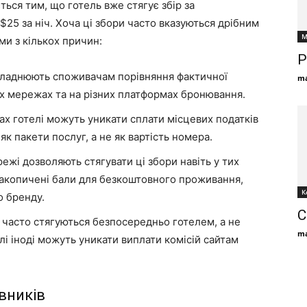
ься тим, що готель вже стягує збір за
і $25 за ніч. Хоча ці збори часто вказуються дрібним
М
и з кількох причин:
Р
ладнюють споживачам порівняння фактичної
ma
их мережах та на різних платформах бронювання.
ах готелі можуть уникати сплати місцевих податків
к пакети послуг, а не як вартість номера.
ежі дозволяють стягувати ці збори навіть у тих
накопичені бали для безкоштовного проживання,
К
о бренду.
С
 часто стягуються безпосередньо готелем, а не
ma
лі іноді можуть уникати виплати комісій сайтам
вників