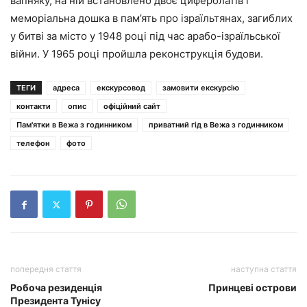
вапняку, на ній встановлено двоє циферблатів і
меморіальна дошка в пам’ять про ізраїльтянах, загиблих
у битві за місто у 1948 році під час арабо-ізраїльської
війни. У 1965 році пройшла реконструкція будови.
ТЕГИ
адреса
екскурсовод
замовити екскурсію
контакти
опис
офіційний сайт
Пам'ятки в Вежа з годинником
приватний гід в Вежа з годинником
телефон
фото
попередня стаття
наступна стаття
Робоча резиденція
Принцеві острови
Президента Тунісу