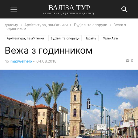
ВАЛІЗА ТУР
незвичайні, красиві місця світу
додому
Архітектура, пам'ятники
Будівлі та споруди
Вежа з
годинником
Архітектура, пам'ятники
Будівлі та споруди
Ізраїль
Тель-Авів
Вежа з годинником
0
по
maxwelhelp
-
04.08.2018