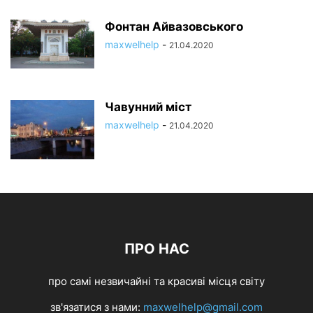
Фонтан Айвазовського
maxwelhelp
-
21.04.2020
Чавунний міст
maxwelhelp
-
21.04.2020
ПРО НАС
про самі незвичайні та красиві місця світу
зв'язатися з нами:
maxwelhelp@gmail.com