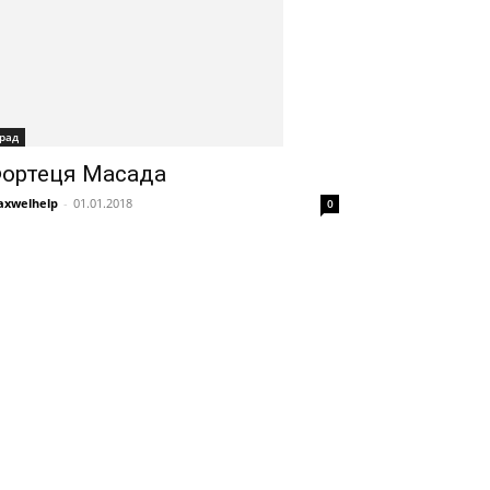
рад
ортеця Масада
xwelhelp
-
01.01.2018
0