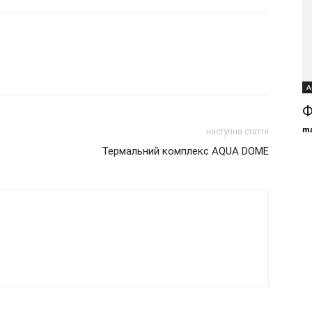
А
Ф
ma
наступна стаття
Термальний комплекс AQUA DOME