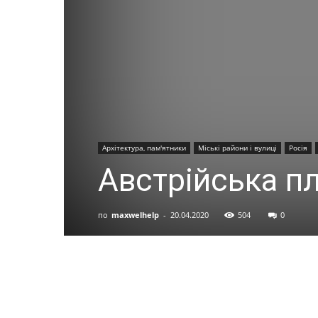
Архітектура, пам'ятники
Міські райони і вулиці
Росія
Австрійська п
по
maxwelhelp
-
20.04.2020
504
0