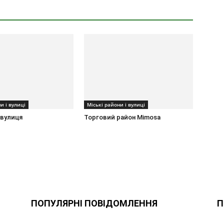
и і вулиці
Міські райони і вулиці
 вулиця
Торговий район Mimosa
ПОПУЛЯРНІ ПОВІДОМЛЕННЯ
П