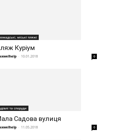
ромадські, міські пляжі
ляж Куріум
xwelhelp
-
10.01.2018
0
удівлі та споруди
ала Садова вулиця
xwelhelp
-
11.05.2018
0