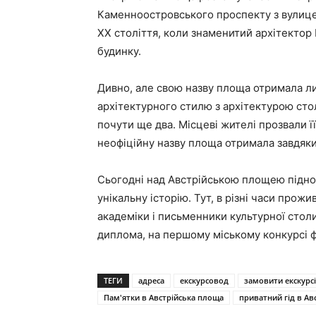
Каменноостровського проспекту з вулице
XX століття, коли знаменитий архітектор
будинку.
Дивно, але свою назву площа отримала ли
архітектурного стилю з архітектурою стол
почути ще два. Місцеві жителі прозвали 
неофіційну назву площа отримала завдяки
Сьогодні над Австрійською площею піднося
унікальну історію. Тут, в різні часи прож
академіки і письменники культурної стол
диплома, на першому міському конкурсі ф
ТЕГИ
адреса
екскурсовод
замовити екскурс
Пам'ятки в Австрійська площа
приватний гід в Ав