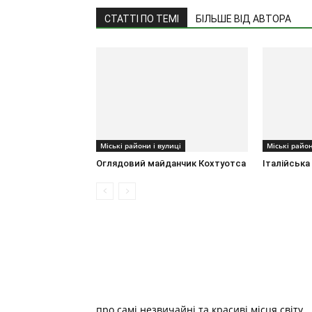
СТАТТІ ПО ТЕМІ
БІЛЬШЕ ВІД АВТОРА
Міські райони і вулиці
Міські район
Оглядовий майданчик Кохтуотса
Італійська
про самі незвичайні та красиві місця світу