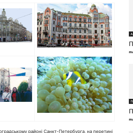
А
П
ma
П
П
ma
оградському районі Санкт-Петербурга, на перетині