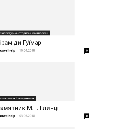
рхітектурно-історичні комплекси
іраміди Гуїмар
xwelhelp
-
10.04.2018
0
ам'ятники і монументи
амятник М. І. Глинці
xwelhelp
-
03.06.2018
0