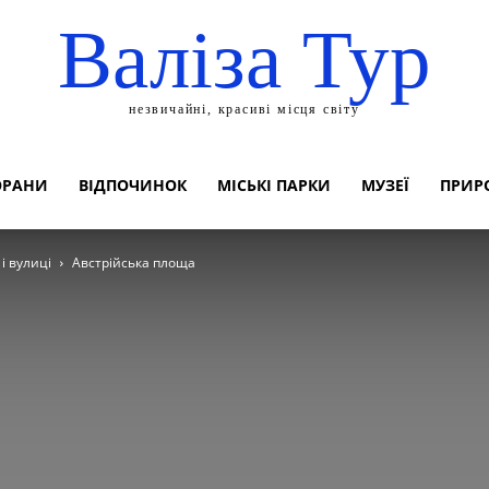
Валіза Тур
незвичайні, красиві місця світу
ОРАНИ
ВІДПОЧИНОК
МІСЬКІ ПАРКИ
МУЗЕЇ
ПРИР
і вулиці
Австрійська площа