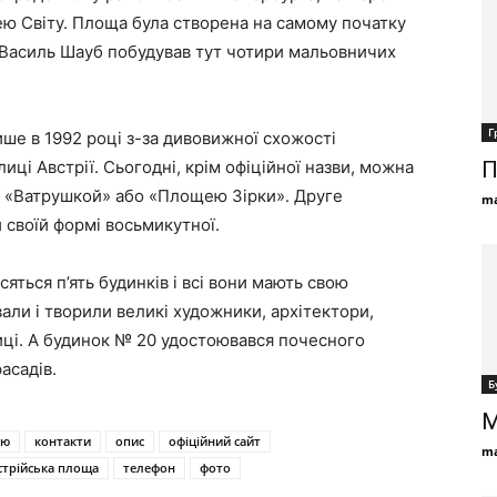
ю Світу. Площа була створена на самому початку
 Василь Шауб побудував тут чотири мальовничих
Г
ше в 1992 році з-за дивовижної схожості
иці Австрії. Сьогодні, крім офіційної назви, можна
П
її «Ватрушкой» або «Площею Зірки». Друге
ma
 своїй формі восьмикутної.
ться п’ять будинків і всі вони мають свою
ивали і творили великі художники, архітектори,
иці. А будинок № 20 удостоювався почесного
асадів.
Б
М
ію
контакти
опис
офіційний сайт
ma
стрійська площа
телефон
фото