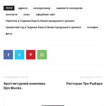
ТЕГИ
адреса
екскурсовод
замовити екскурсію
контакти
опис
офіційний сайт
Пам'ятки в Годинна башта Нижегородського кремля
приватний гід в Годинна башта Нижегородського кремля
телефон
фото
попередня стаття
наступна стаття
Архітектурний комплекс
Ресторан Три Рыбаря
Djin Blocks