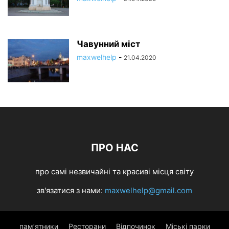
Чавунний міст
maxwelhelp
-
21.04.2020
ПРО НАС
про самі незвичайні та красиві місця світу
зв'язатися з нами:
maxwelhelp@gmail.com
пам’ятники
Ресторани
Відпочинок
Міські парки