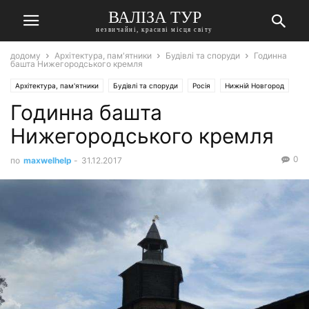
ВАЛІЗА ТУР
незвичайні, красиві місця світу
додому
Архітектура, пам'ятники
Будівлі та споруди
Годинна
башта Нижегородського кремля
Архітектура, пам'ятники
Будівлі та споруди
Росія
Нижній Новгород
Годинна башта
Нижегородського кремля
0
по
maxwelhelp
-
31.12.2017