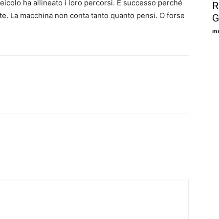
eicolo ha allineato i loro percorsi. È successo perché
R
ate. La macchina non conta tanto quanto pensi. O forse
G
ma