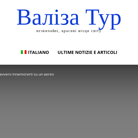
Валіза Тур
незвичайні, красиві місця світу
ITALIANO
ULTIME NOTIZIE E ARTICOLI
avvero innamorarti su un aereo