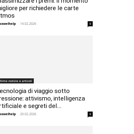
assimizzare i premi: il momento
igliore per richiedere le carte
tmos
xwelhelp
-
14.02.2026
0
ltime notizie e articoli
ecnologia di viaggio sotto
ressione: attivismo, intelligenza
rtificiale e segreti del...
xwelhelp
-
20.02.2026
0