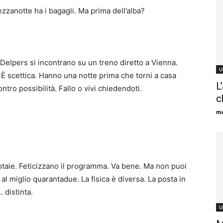
ezzanotte ha i bagagli. Ma prima dell’alba?
elpers si incontrano su un treno diretto a Vienna.
U
 È scettica. Hanno una notte prima che torni a casa
L
ntro possibilità. Fallo o vivi chiedendoti.
c
ma
rotaie. Feticizzano il programma. Va bene. Ma non puoi
miglio quarantadue. La fisica è diversa. La posta in
 distinta.
U