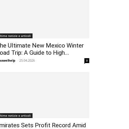
ltime notizie e articoli
he Ultimate New Mexico Winter
oad Trip: A Guide to High...
xwelhelp
-
25.04.2026
0
ltime notizie e articoli
mirates Sets Profit Record Amid