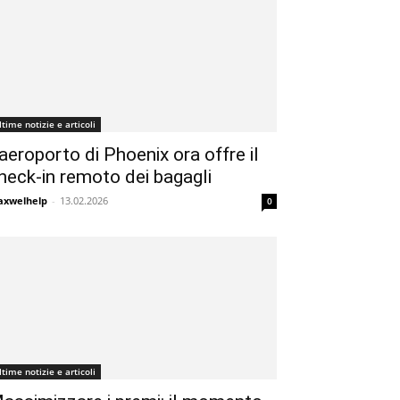
ltime notizie e articoli
’aeroporto di Phoenix ora offre il
heck-in remoto dei bagagli
xwelhelp
-
13.02.2026
0
ltime notizie e articoli