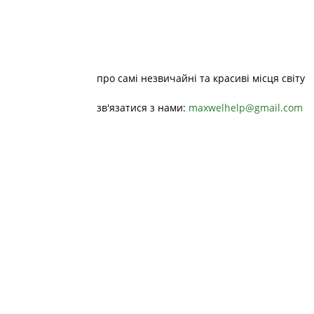
про самі незвичайні та красиві місця світу
зв'язатися з нами:
maxwelhelp@gmail.com