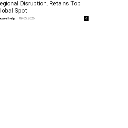
egional Disruption, Retains Top
lobal Spot
xwelhelp
-
09.05.2026
0