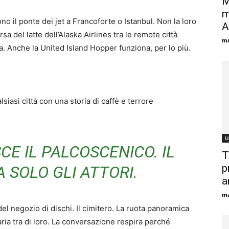
M
m
no il ponte dei jet a Francoforte o Istanbul. Non la loro
A
a del latte dell’Alaska Airlines tra le remote città
ma
a. Anche la United Island Hopper funziona, per lo più.
siasi città con una storia di caffè e terrore
U
CE IL PALCOSCENICO. IL
T
p
 SOLO GLI ATTORI.
a
ma
el negozio di dischi. Il cimitero. La ruota panoramica
aria tra di loro. La conversazione respira perché