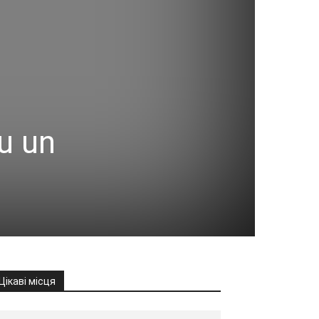
u un
Цікаві місця