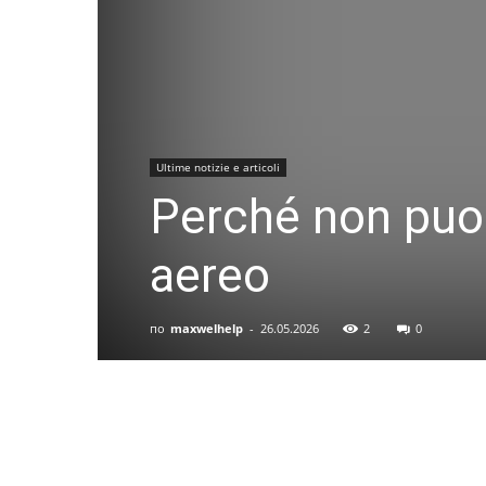
Ultime notizie e articoli
Perché non puoi
aereo
по
maxwelhelp
-
26.05.2026
2
0