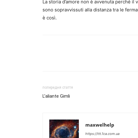
La storia d’amore non è avvenuta perché il v
sono sopravvissuti alla distanza tra le ferm
è così.
попередня стаття
L’aliante Gimli
maxwelhelp
https://ttt.1ca.com.ua