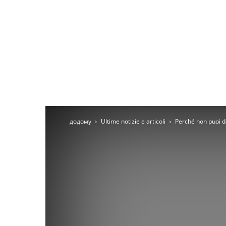
додому
Ultime notizie e articoli
Perché non puoi d