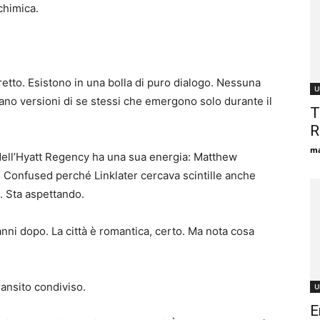
chimica.
retto. Esistono in una bolla di puro dialogo. Nessuna
U
tano versioni di se stessi che emergono solo durante il
T
R
ma
 dell’Hyatt Regency ha una sua energia: Matthew
Confused perché Linklater cercava scintille anche
o. Sta aspettando.
anni dopo. La città è romantica, certo. Ma nota cosa
ansito condiviso.
U
E