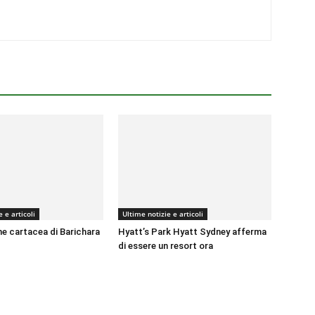
 e articoli
Ultime notizie e articoli
ne cartacea di Barichara
Hyatt’s Park Hyatt Sydney afferma
di essere un resort ora