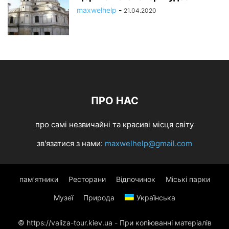
maxwelhelp
-
21.04.2020
ПРО НАС
про самі незвичайні та красиві місця світу
зв'язатися з нами:
maxwelhelp@gmail.com
пам’ятники
Ресторани
Відпочинок
Міські парки
Музеї
Природа
Українська
© https://valiza-tour.kiev.ua - При копіюванні матеріалів