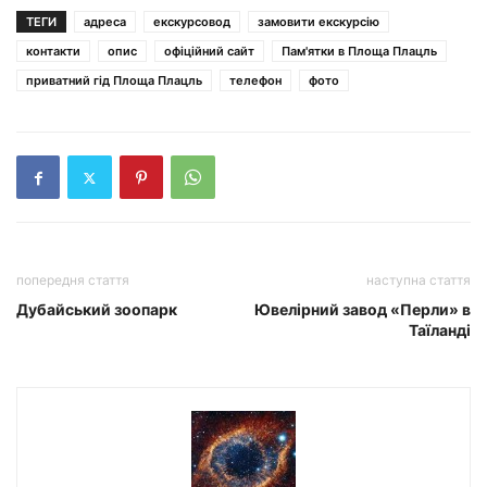
ТЕГИ
адреса
екскурсовод
замовити екскурсію
контакти
опис
офіційний сайт
Пам'ятки в Площа Плацль
приватний гід Площа Плацль
телефон
фото
попередня стаття
наступна стаття
Дубайський зоопарк
Ювелірний завод «Перли» в
Таїланді