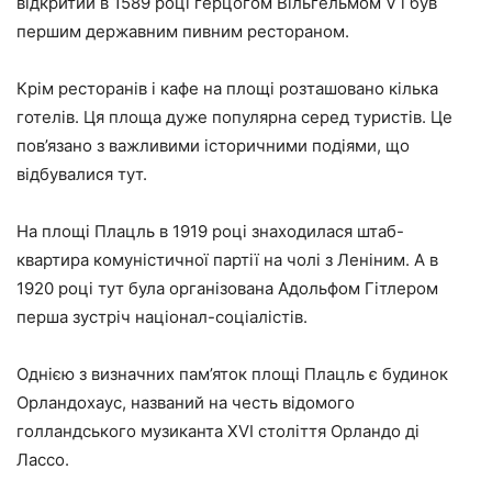
відкритий в 1589 році герцогом Вільгельмом V і був
першим державним пивним рестораном.
Крім ресторанів і кафе на площі розташовано кілька
готелів. Ця площа дуже популярна серед туристів. Це
пов’язано з важливими історичними подіями, що
відбувалися тут.
На площі Плацль в 1919 році знаходилася штаб-
квартира комуністичної партії на чолі з Леніним. А в
1920 році тут була організована Адольфом Гітлером
перша зустріч націонал-соціалістів.
Однією з визначних пам’яток площі Плацль є будинок
Орландохаус, названий на честь відомого
голландського музиканта XVI століття Орландо ді
Лассо.