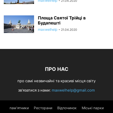
maxwelhelp
-
21.04.2020
Площа Святої Трійці в
Будапешті
maxwelhelp
-
21.04.2020
ПРО НАС
про самі незвичайні та красиві місця світу
зв'язатися з нами:
maxwelhelp@gmail.com
пам’ятники
Ресторани
Відпочинок
Міські парки