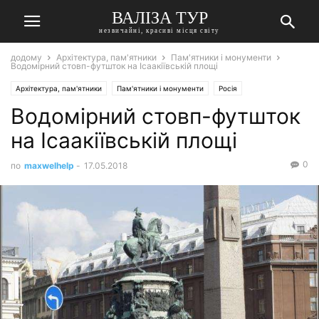
ВАЛІЗА ТУР
незвичайні, красиві місця світу
додому
Архітектура, пам'ятники
Пам'ятники і монументи
Водомірний стовп-футшток на Ісаакіївській площі
Архітектура, пам'ятники
Пам'ятники і монументи
Росія
Водомірний стовп-футшток
Санкт-Петербург
на Ісаакіївській площі
0
по
maxwelhelp
-
17.05.2018