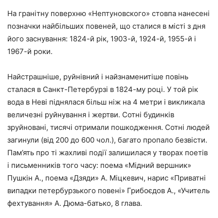
На гранітну поверхню «Нептуновского» стовпа нанесені
позначки найбільших повеней, що сталися в місті з дня
його заснування: 1824-й рік, 1903-й, 1924-й, 1955-й і
1967-й роки.
Найстрашніше, руйнівний і найзнаменитіше повінь
сталася в Санкт-Петербурзі в 1824-му році. У той рік
вода в Неві піднялася більш ніж на 4 метри і викликала
величезні руйнування і жертви. Сотні будинків
зруйновані, тисячі отримали пошкодження. Сотні людей
загинули (від 200 до 600 чол.), багато пропало безвісти.
Пам’ять про ті жахливі події залишилася у творах поетів
і письменників того часу: поема «Мідний вершник»
Пушкін А., поема «Дзяди» А. Міцкевич, нарис «Приватні
випадки петербурзького повені» Грибоєдов А., «Учитель
фехтування» А. Дюма-батько, 8 глава.