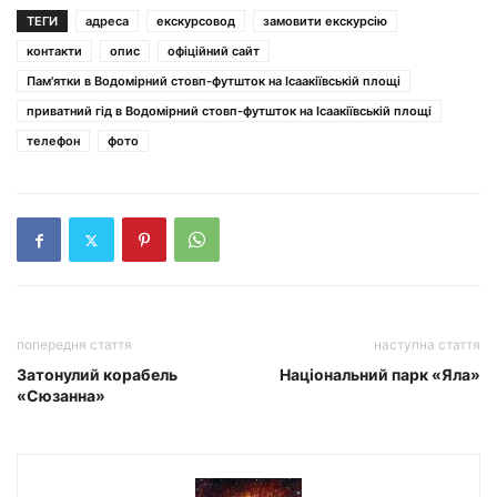
ТЕГИ
адреса
екскурсовод
замовити екскурсію
контакти
опис
офіційний сайт
Пам'ятки в Водомірний стовп-футшток на Ісаакіївській площі
приватний гід в Водомірний стовп-футшток на Ісаакіївській площі
телефон
фото
попередня стаття
наступна стаття
Затонулий корабель
Національний парк «Яла»
«Сюзанна»