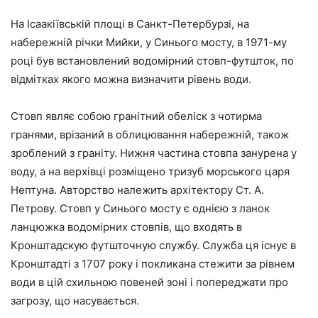
На Ісаакіївській площі в Санкт-Петербурзі, на
набережній річки Мийки, у Синього мосту, в 1971-му
році був встановлений водомірний стовп-футшток, по
відмітках якого можна визначити рівень води.
Стовп являє собою гранітний обеліск з чотирма
гранями, врізаний в облицювання набережній, також
зроблений з граніту. Нижня частина стовпа занурена у
воду, а на верхівці розміщено тризуб морського царя
Нептуна. Авторство належить архітектору Ст. А.
Петрову. Стовп у Синього мосту є однією з ланок
ланцюжка водомірних стовпів, що входять в
Кронштадскую футшточную службу. Служба ця існує в
Кронштадті з 1707 року і покликана стежити за рівнем
води в цій схильною повеней зоні і попереджати про
загрозу, що насувається.