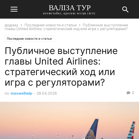
ВАЛІЗА ТУР
незвичайні, красиві місця світу
додому
Последние новости и статьи
Публичное выступление
главы United Airlines: стратегический ход или игра с регуляторами?
Последние новости и статьи
Публичное выступление
главы United Airlines:
стратегический ход или
игра с регуляторами?
0
по
maxwelhelp
-
28.04.2026