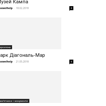
узей Кампа
xwelhelp
-
18.02.2018
0
арселона
арк Діагональ-Map
xwelhelp
-
21.05.2018
0
ам'ятники і монументи