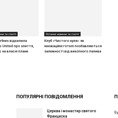
ни та статті
Останні новини та статті
rlines відхилила
Клуб «Чистого нуля»: як
 United про злиття,
інноваційні готелі позбавляються
є на власні плани
залежності від викопного палива
ПОПУЛЯРНІ ПОВІДОМЛЕННЯ
П
Церква і монастир святого
Б
Франциска