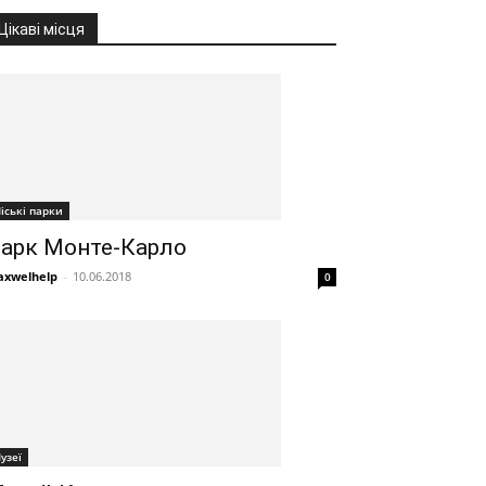
Цікаві місця
іські парки
арк Монте-Карло
xwelhelp
-
10.06.2018
0
узеї