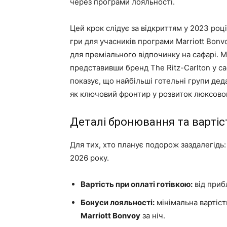
через програми лояльності.
Цей крок слідує за відкриттям у 2023 роц
гри для учасників програми Marriott Bon
для преміального відпочинку на сафарі. M
представивши бренд The ​​Ritz-Carlton у с
показує, що найбільші готельні групи де
як ключовий фронтир у розвиток люксовог
Деталі бронювання та вартіс
Для тих, хто планує подорож заздалегідь
2026 року.
Вартість при оплаті готівкою:
від при
Бонуси лояльності:
мінімальна вартіс
Marriott Bonvoy
за ніч.