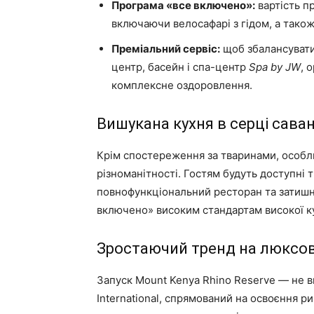
Програма «все включено»:
вартість п
включаючи велосафарі з гідом, а також 
Преміальний сервіс:
щоб збалансувати 
центр, басейн і спа-центр
Spa by JW
, 
комплексне оздоровлення.
Вишукана кухня в серці сава
Крім спостереження за тваринами, особли
різноманітності. Гостям будуть доступні 
повнофункціональний ресторан та затишни
включено» високим стандартам високої ку
Зростаючий тренд на люксов
Запуск Mount Kenya Rhino Reserve — не ви
International, спрямований на освоєння р