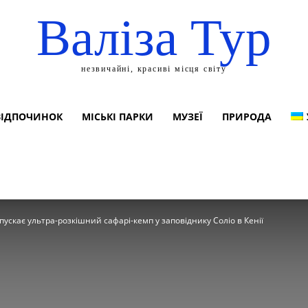
Валіза Тур
незвичайні, красиві місця світу
ВІДПОЧИНОК
МІСЬКІ ПАРКИ
МУЗЕЇ
ПРИРОДА
апускає ультра-розкішний сафарі-кемп у заповіднику Соліо в Кенії