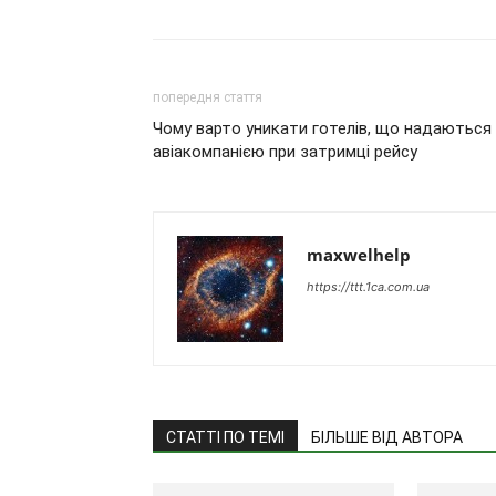
попередня стаття
Чому варто уникати готелів, що надаються
авіакомпанією при затримці рейсу
maxwelhelp
https://ttt.1ca.com.ua
СТАТТІ ПО ТЕМІ
БІЛЬШЕ ВІД АВТОРА