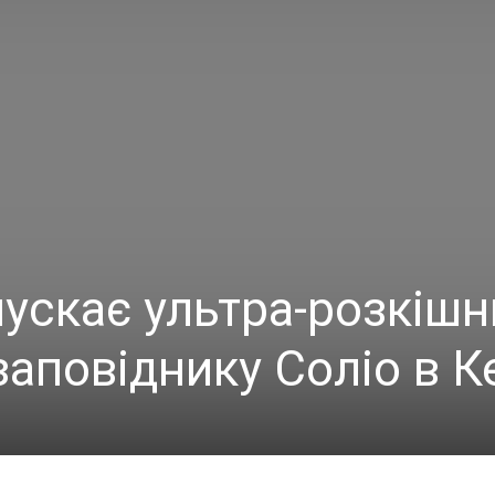
пускає ультра-розкіш
заповіднику Соліо в Ке