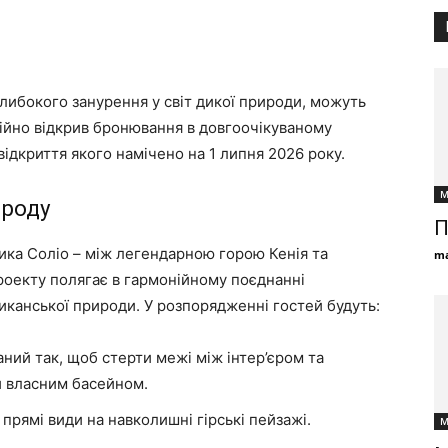
глибокого занурення у світ дикої природи, можуть
ційно відкрив бронювання в довгоочікуваному
відкриття якого намічено на 1 липня 2026 року.
М
ироду
П
ика Соліо – між легендарною горою Кенія та
ma
роекту полягає в гармонійному поєднанні
иканської природи. У розпорядженні гостей будуть:
ий так, щоб стерти межі між інтер’єром та
 власним басейном.
 прямі види на навколишні гірські пейзажі.
М