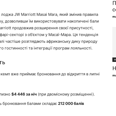
П
с
і лоджа JW Marriott Masai Mara, який змінив правила
ma
voy, дозволивши їм використовувати накопичені бали
arriott продовжив розширення своєї присутності,
афарі-секторі з об’єктом у Масаї-Мара. Ця тенденція
далі частіше розглядають африканську дику природу
о гостинності та інтеграції програм лояльності.
Н
ть
Н
: кемп вже приймає бронювання до відкриття в липні
ma
близно
$4 446 за ніч
(при двомісному розміщенні).
ть бронювання балами складає
212 000 балів