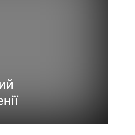
ний
нії