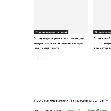
Останні новини та статті
Останні нови
Чому варто уникати готелів, що
American Ai
надаються авіакомпанією при
пропозицію
затримці рейсу
але натяка
про самі незвичайні та красиві місця світу
зв'язатися з нами:
maxwelhelp@gmail.com