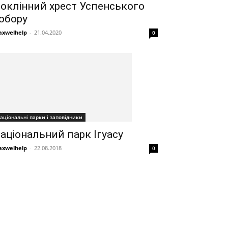
оклінний хрест Успенського
обору
xwelhelp
-
21.04.2020
0
аціональні парки і заповідники
аціональний парк Ігуасу
xwelhelp
-
22.08.2018
0