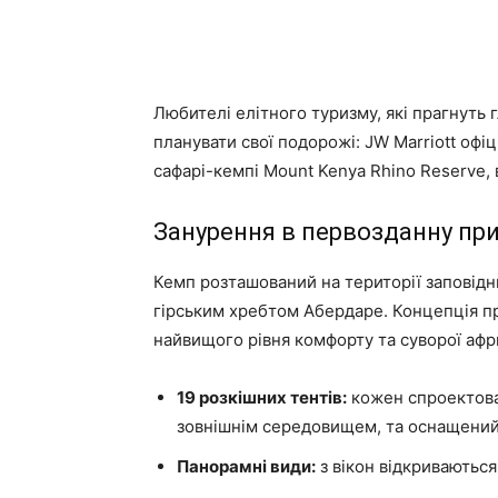
Любителі елітного туризму, які прагнуть 
планувати свої подорожі: JW Marriott офі
сафарі-кемпі Mount Kenya Rhino Reserve, 
Занурення в первозданну пр
Кемп розташований на території заповідн
гірським хребтом Абердаре. Концепція п
найвищого рівня комфорту та суворої афр
19 розкішних тентів:
кожен спроектован
зовнішнім середовищем, та оснащений
Панорамні види:
з вікон відкриваються