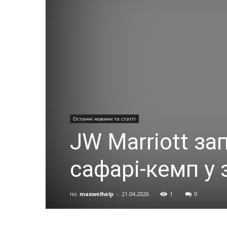
Останні новини та статті
JW Marriott за
сафарі-кемп у 
по
maxwelhelp
-
21.04.2026
1
0