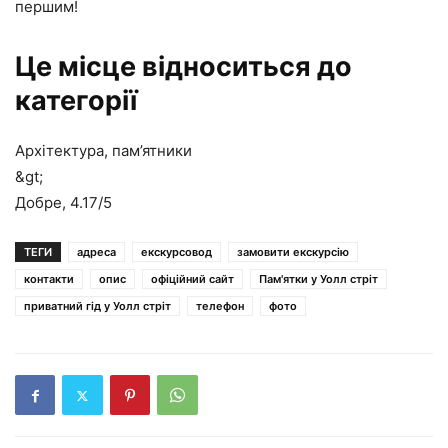
першим!
Це місце відноситься до
категорії
Архітектура, пам’ятники
&gt;
Добре,
4.17
/5
ТЕГИ
адреса
екскурсовод
замовити екскурсію
контакти
опис
офіційний сайт
Пам'ятки у Уолл стріт
приватний гід у Уолл стріт
телефон
фото