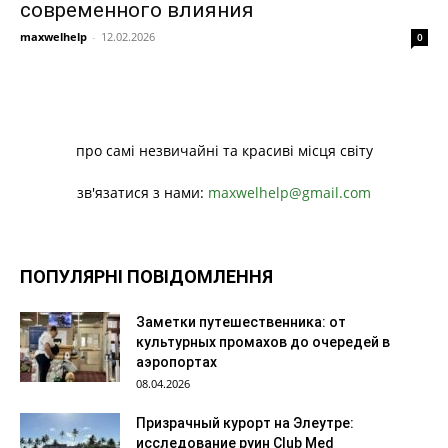
современного влияния
maxwelhelp
-
12.02.2026
0
про самі незвичайні та красиві місця світу
зв'язатися з нами:
maxwelhelp@gmail.com
ПОПУЛЯРНІ ПОВІДОМЛЕННЯ
Заметки путешественника: от
культурных промахов до очередей в
аэропортах
08.04.2026
Призрачный курорт на Элеутре:
исследование руин Club Med