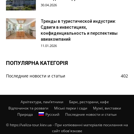
30.04.2026
Тренды в туристической индустрии:
Сдвиги в инвестициях,
конфиденциальность и перспективы
авиакомпаний
11.01.2026
ПОПУЛЯРНА КАТЕГОРІЯ
Последние новости и статьи
402
Архітектура, пам’ятники
Бари, ресторани, кафе
Відпочинок та розваги
Міські парки і сади
Музеї, виставки
Природа
Русский
Последние новости и статьи
© https://valiza-tour.kiev.ua - При копіюванні матеріалів посилання на
сайт обов'язкове