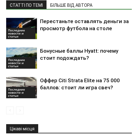
СТАТТІ ПО ТЕМІ
БІЛЬШЕ ВІД АВТОРА
Перестаньте оставлять деньги за
просмотр футбола на столе
Последние
новости и
статьи
Бонусные баллы Hyatt: почему
стоит подождать?
Последние
новости и
статьи
Оффер Citi Strata Elite на 75 000
баллов: стоит ли игра свеч?
Последние
новости и
статьи
Цікаві місця