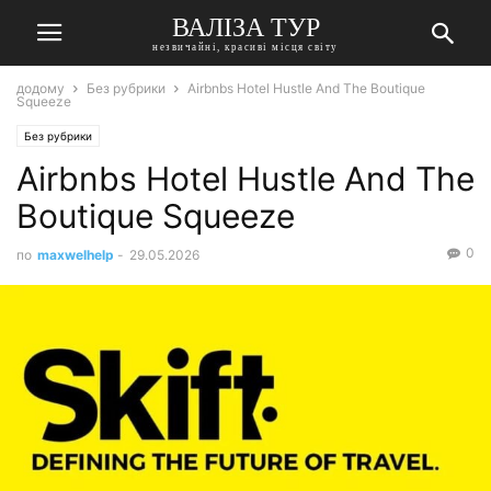
ВАЛІЗА ТУР
незвичайні, красиві місця світу
додому
Без рубрики
Airbnbs Hotel Hustle And The Boutique
Squeeze
Без рубрики
Airbnbs Hotel Hustle And The
Boutique Squeeze
0
по
maxwelhelp
-
29.05.2026