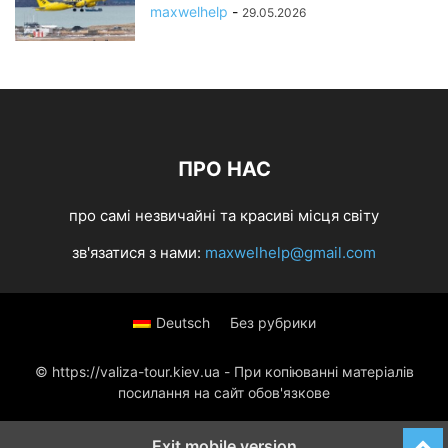
maxwelhelp
-
29.05.2026
ПРО НАС
про самі незвичайні та красиві місця світу
зв'язатися з нами:
maxwelhelp@gmail.com
Deutsch
Без рубрики
© https://valiza-tour.kiev.ua - При копіюванні матеріалів
посилання на сайт обов'язкове
Exit mobile version