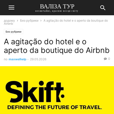
ВАЛІЗА ТУР
незвичайні, красиві місця світу
додому
Без рубрики
A agitação do hotel e o aperto da boutique do
Airbnb
Без рубрики
A agitação do hotel e o
aperto da boutique do Airbnb
0
по
maxwelhelp
-
29.05.2026