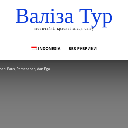
Валіза Тур
незвичайні, красиві місця світу
INDONESIA
БЕЗ РУБРИКИ
anan: Paus, Pemesanan, dan Ego