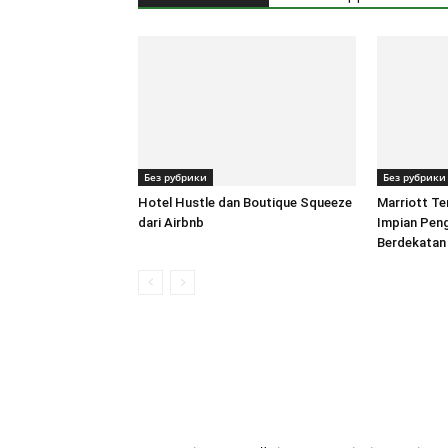
Без рубрики
Без рубрики
Hotel Hustle dan Boutique Squeeze
Marriott Te
dari Airbnb
Impian Pen
Berdekatan