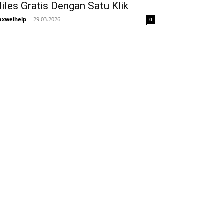
iles Gratis Dengan Satu Klik
xwelhelp
-
29.03.2026
0