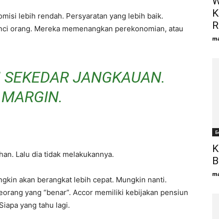
W
K
omisi lebih rendah. Persyaratan yang lebih baik.
R
unci orang. Mereka memenangkan perekonomian, atau
ma
 SEKEDAR JANGKAUAN.
 MARGIN.
Б
K
an. Lalu dia tidak melakukannya.
B
ma
in akan berangkat lebih cepat. Mungkin nanti.
ang yang “benar”. Accor memiliki kebijakan pensiun
Siapa yang tahu lagi.