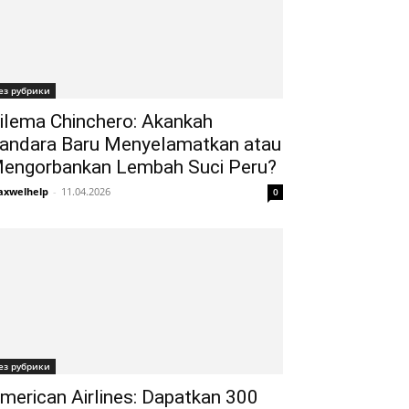
ез рубрики
ilema Chinchero: Akankah
andara Baru Menyelamatkan atau
engorbankan Lembah Suci Peru?
xwelhelp
-
11.04.2026
0
ез рубрики
merican Airlines: Dapatkan 300