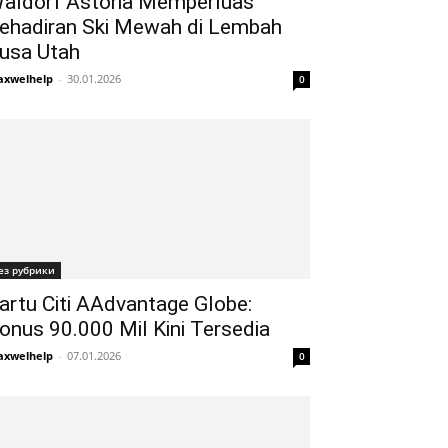
aldorf Astoria Memperluas
ehadiran Ski Mewah di Lembah
usa Utah
xwelhelp
-
30.01.2026
0
ез рубрики
artu Citi AAdvantage Globe:
onus 90.000 Mil Kini Tersedia
xwelhelp
-
07.01.2026
0