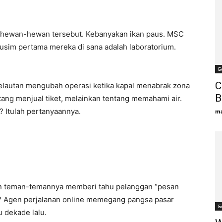
t hewan-hewan tersebut. Kebanyakan ikan paus. MSC
Musim pertama mereka di sana adalah laboratorium.
Б
C
elautan mengubah operasi ketika kapal menabrak zona
B
entang menjual tiket, melainkan tentang memahami air.
? Itulah pertanyaannya.
ma
 dan teman-temannya memberi tahu pelanggan “pesan
l? Agen perjalanan online memegang pangsa pasar
Б
 dekade lalu.