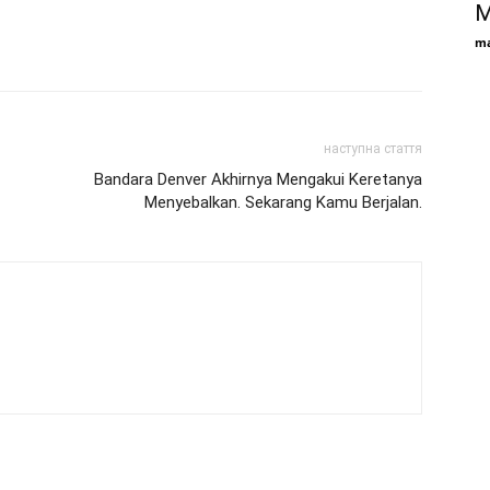
M
ma
наступна стаття
Bandara Denver Akhirnya Mengakui Keretanya
Menyebalkan. Sekarang Kamu Berjalan.