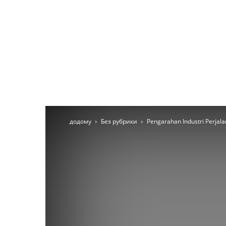
додому
Без рубрики
Pengarahan Industri Perjal