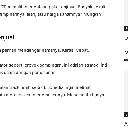
0% memilih menentang paket gajinya. Banyak sekali
mimpinannya lelah, atau harga sahamnya? Mungkin
Б
njual
D
B
 pernah mendengar namanya. Keras. Cepat.
M
ma
r seperti proyek sampingan. Ini adalah strategi inti
dak sama dengan pemesanan.
 track lebih sedikit. Expedia ingin melihat
kin mereka akan menemukannya. Mungkin itu hanya
Б
A