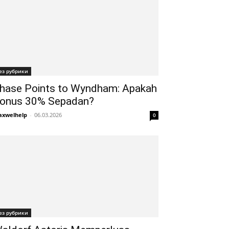
ез рубрики
hase Points to Wyndham: Apakah
onus 30% Sepadan?
xwelhelp
-
06.03.2026
0
ез рубрики