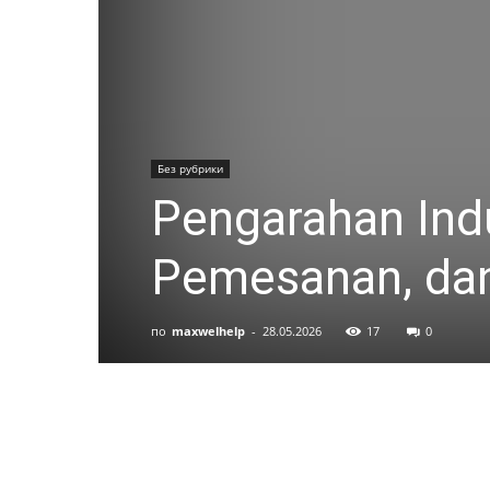
Без рубрики
Pengarahan Indu
Pemesanan, da
по
maxwelhelp
-
28.05.2026
17
0