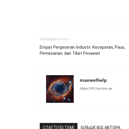
попередня стаття
Empat Pergeseran Industri: Kecepatan, Paus,
Pemesanan, dan Tiket Pesawat
maxwelhelp
https://ttt.1ca.com.ua
СТАТТІ ПО ТЕМІ
БІЛЬШЕ ВІД АВТОРА